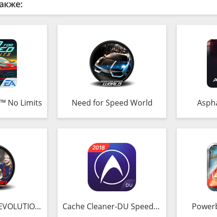
акже:
™ No Limits
Need for Speed World
Aspha
UTION SOCCER
Cache Cleaner-DU Speed Booster
Powerb