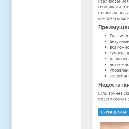
Реализованная 
гонщиками. Каж
открывая новые
комплекты зап
Преимуще
Графичес
безумные
возможно
сумасшед
реализов
возможно
управлен
энергичн
Недостатк
Если точнее ск
практически н
СКРИНШОТЫ