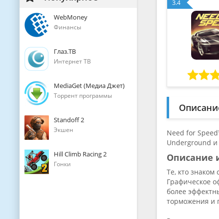
3.4
WebMoney
Финансы
Глаз.ТВ
Интернет ТВ
MediaGet (Медиа Джет)
Торрент программы
Описани
Standoff 2
Экшен
Need for Speed
Underground и 
Hill Climb Racing 2
Описание 
Гонки
Те, кто знаком
Графическое о
более эффектны
торможения и п