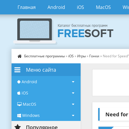
Главная
Android
iOS
MacOS
Wi
Бесплатные программы
»
iOS
»
Игры
»
Гонки
» Need for Speed™
Меню сайта
Android
iOS
MacOS
Need for
Windows
Популярное