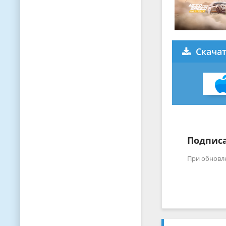
Скачат
Подписа
При обновл