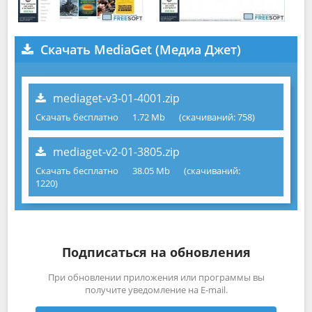
Скачать MediaGet (Медиа Джет)
mediaget-v3-01-4001.zip
Скачать бесплатно
1.72 Mb
(cкачиваний: 758)
mediaget-v2-01-3805.zip
Скачать бесплатно
38.05 Mb
(cкачиваний:
1220)
Подписаться на обновления
При обновлении приложения или программы вы
получите уведомление на E-mail.