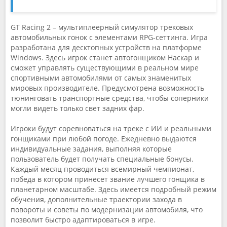
GT Racing 2 – мультиплеерный симулятор трековых
автомобильных гонок с элементами RPG-сеттинга. Игра
разработана для десктопных устройств на платформе
Windows. Здесь игрок станет автогонщиком Наскар и
сможет управлять существующими в реальном мире
спортивными автомобилями от самых знаменитых
мировых производителе. Предусмотрена возможность
тюнинговать транспортные средства, чтобы соперники
могли видеть только свет задних фар.
Игроки будут соревноваться на треке с ИИ и реальными
гонщиками при любой погоде. Ежедневно выдаются
индивидуальные задания, выполняя которые
пользователь будет получать специальные бонусы.
Каждый месяц проводиться всемирный чемпионат,
победа в котором принесет звание лучшего гонщика в
планетарном масштабе. Здесь имеется подробный режим
обучения, дополнительные траектории захода в
повороты и советы по модернизации автомобиля, что
позволит быстро адаптироваться в игре.