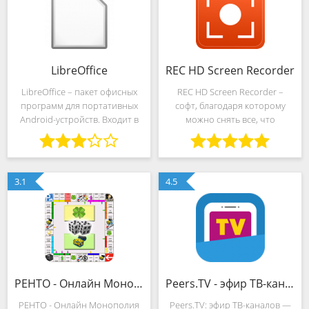
LibreOffice
REC HD Screen Recorder
LibreOffice – пакет офисных
REC HD Screen Recorder –
программ для портативных
софт, благодаря которому
Android-устройств. Входит в
можно снять все, что
число лучших сборников.
происходит на экране
Возможности Просмотр
портативного Android-
документов различных
устройства. Свое основное
форматов, а также написание
назначение утилита
3.1
4.5
заметок; редактирование
выполняет быстро и
качественно.Основные
РЕНТО - Онлайн Монополия
Peers.TV - эфир ТВ-каналов
РЕНТО - Онлайн Монополия
Peers.TV: эфир ТВ-каналов —