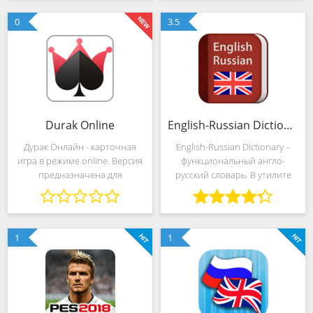
на платформе Android. Здесь
предназначена для
игрок будет решать задачи
портативных Android-
0
3.5
устройств. По сюжету в 3104
году
Durak Online
English-Russian Dictionary
Дурак Онлайн - карточная
English-Russian Dictionary –
игра в режиме online. Версия
функциональный англо-
предназначена для
русский словарь. В утилите
портативных Android-
содержится приблизительно
устройств. Если сравнивать с
200000 слов и идиом. Этот
аналогами, то данная игра
словарь непременно станет
выгодно выделяется высоким
прекрасным помощником для
1
1
качеством исполнения и
тех, кто задался