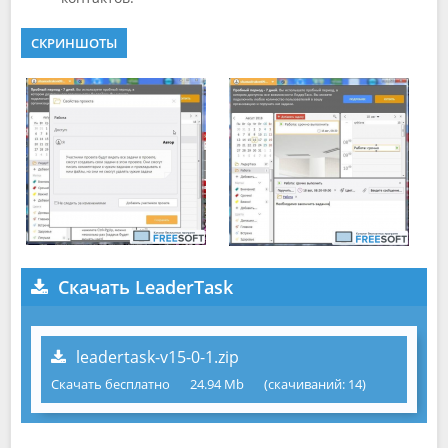
СКРИНШОТЫ
Скачать LeaderTask
leadertask-v15-0-1.zip
Скачать бесплатно
24.94 Mb
(cкачиваний: 14)