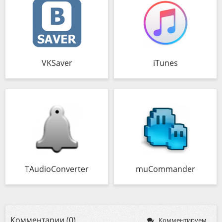
VKSaver
iTunes
TAudioConverter
muCommander
Комментарии (0)
Комментируем