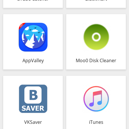
AppValley
Moo0 Disk Cleaner
VKSaver
iTunes