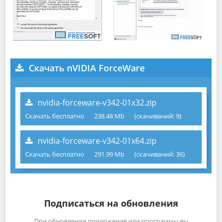
Скачать nVIDIA ForceWare
nvidia-forceware-v342-01x32.zip
Скачать бесплатно
238.48 Mb
(cкачиваний: 9)
nvidia-forceware-v342-01x64.zip
Скачать бесплатно
291.99 Mb
(cкачиваний: 36)
Подписаться на обновления
При обновлении приложения или программы вы