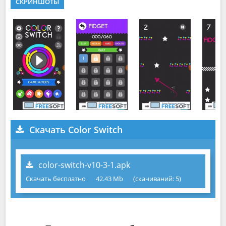
СКРИНШОТЫ
Скачать Color Switch
color-switch-v10-3-1.apk
Скачать бесплатно
42.43 Mb
(cкачиваний: 5)