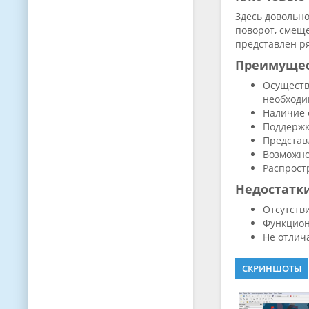
Здесь довольн
поворот, смещ
представлен р
Преимуще
Осуществ
необходи
Наличие 
Поддержк
Представ
Возможно
Распрост
Недостатк
Отсутств
Функцион
Не отлич
СКРИНШОТЫ