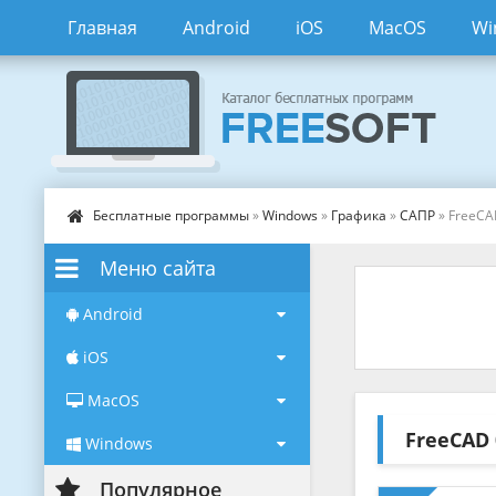
Главная
Android
iOS
MacOS
Wi
Бесплатные программы
»
Windows
»
Графика
»
САПР
» FreeC
Меню сайта
Android
iOS
MacOS
FreeCAD
Windows
Популярное