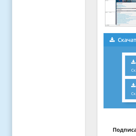
Скача
Ск
Ск
Подписа