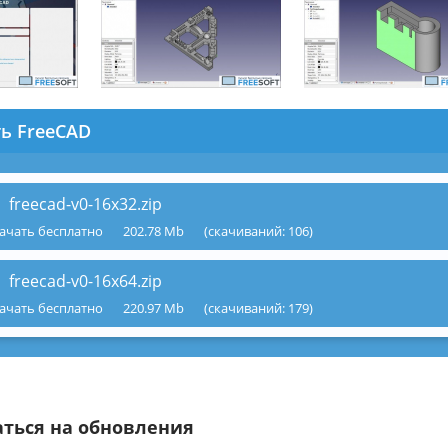
ть FreeCAD
freecad-v0-16x32.zip
ачать бесплатно
202.78 Mb
(cкачиваний: 106)
freecad-v0-16x64.zip
ачать бесплатно
220.97 Mb
(cкачиваний: 179)
ться на обновления