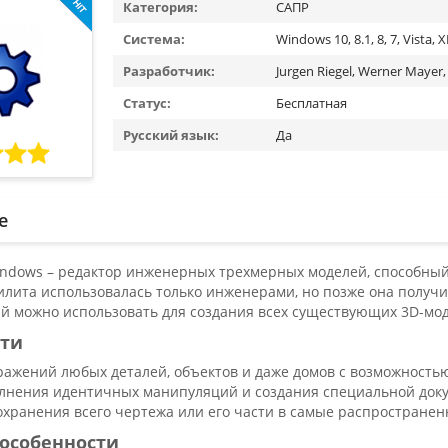
Категория:
САПР
Система:
Windows 10, 8.1, 8, 7, Vista, 
Разработчик:
Jurgen Riegel, Werner Mayer,
Статус:
Бесплатная
Русский язык:
Да
е
indows – редактор инженерных трехмерных моделей, способный
илита использовалась только инженерами, но позже она получ
й можно использовать для создания всех существующих 3D-мо
сти
ражений любых деталей, объектов и даже домов с возможностью
лнения идентичных манипуляций и создания специальной докум
охранения всего чертежа или его части в самые распростране
особенности