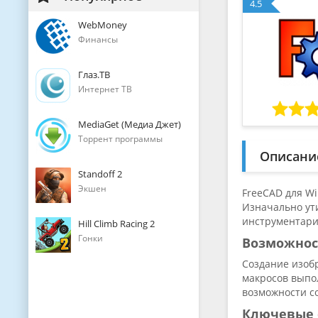
4.5
WebMoney
Финансы
Глаз.ТВ
Интернет ТВ
MediaGet (Медиа Джет)
Торрент программы
Описани
Standoff 2
Экшен
FreeCAD для W
Изначально ут
инструментари
Hill Climb Racing 2
Гонки
Возможно
Создание изоб
макросов выпо
возможности с
Ключевые 