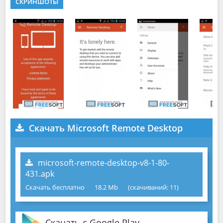
СКРИНШОТЫ
Скачать Microsoft Remote Desktop
microsoft-remote-desktop-v8-1-80-
431.apk
Скачать бесплатно
18.2 Mb
(cкачиваний: 11)
Скачать с Google Play