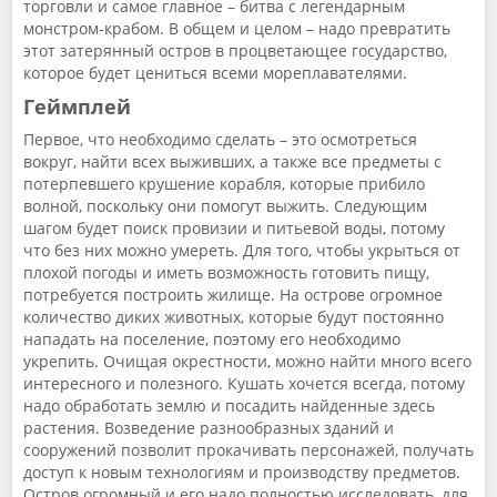
торговли и самое главное – битва с легендарным
монстром-крабом. В общем и целом – надо превратить
этот затерянный остров в процветающее государство,
которое будет цениться всеми мореплавателями.
Геймплей
Первое, что необходимо сделать – это осмотреться
вокруг, найти всех выживших, а также все предметы с
потерпевшего крушение корабля, которые прибило
волной, поскольку они помогут выжить. Следующим
шагом будет поиск провизии и питьевой воды, потому
что без них можно умереть. Для того, чтобы укрыться от
плохой погоды и иметь возможность готовить пищу,
потребуется построить жилище. На острове огромное
количество диких животных, которые будут постоянно
нападать на поселение, поэтому его необходимо
укрепить. Очищая окрестности, можно найти много всего
интересного и полезного. Кушать хочется всегда, потому
надо обработать землю и посадить найденные здесь
растения. Возведение разнообразных зданий и
сооружений позволит прокачивать персонажей, получать
доступ к новым технологиям и производству предметов.
Остров огромный и его надо полностью исследовать, для