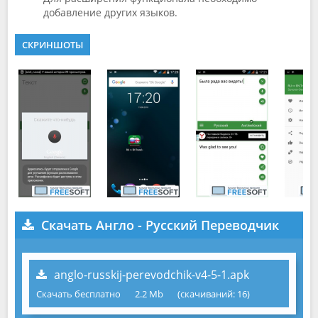
добавление других языков.
СКРИНШОТЫ
Скачать Англо - Русский Переводчик
anglo-russkij-perevodchik-v4-5-1.apk
Скачать бесплатно
2.2 Mb
(cкачиваний: 16)