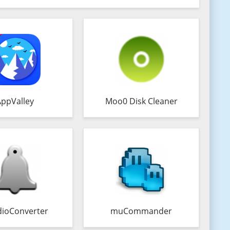
AppValley
Moo0 Disk Cleaner
ioConverter
muCommander