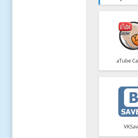
aTube Ca
VKSav