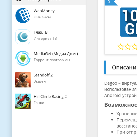
0
WebMoney
Финансы
Глаз.ТВ
Интернет ТВ
MediaGet (Медиа Джет)
Торрент программы
Описани
Standoff 2
Экшен
Degoo – виртуа
использования
Android-устрой
Hill Climb Racing 2
Гонки
Возможно
Хранение
Перемеще
восстанов
При отпр