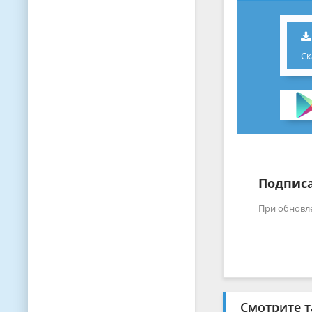
Ск
Подписа
При обновл
Смотрите т