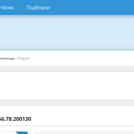
ndows
Подборки
анилища
» Degoo
56.78.200130