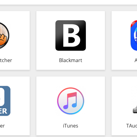
tcher
Blackmart
er
iTunes
TAud