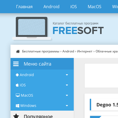
Главная
Android
iOS
MacOS
Wi
Бесплатные программы
»
Android
»
Интернет
»
Облачные хр
Меню сайта
Android
iOS
MacOS
Degoo
1.
Windows
Популярное