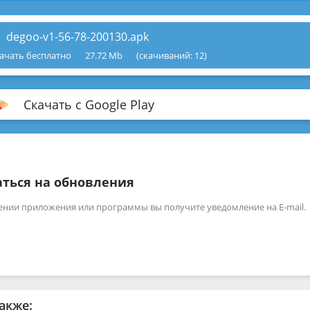
degoo-v1-56-78-200130.apk
ачать бесплатно
27.72 Mb
(cкачиваний: 12)
Скачать с Google Play
ться на обновления
ении приложения или программы вы получите уведомление на E-mail.
акже: