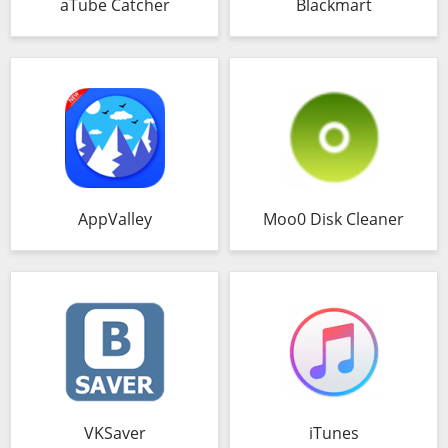
aTube Catcher
Blackmart
AppValley
Moo0 Disk Cleaner
VKSaver
iTunes