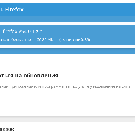
ь Firefox
firefox-v54-0-1.zip
ачать бесплатно
56.82 Mb
(cкачиваний: 39)
ться на обновления
ении приложения или программы вы получите уведомление на E-mail.
акже: