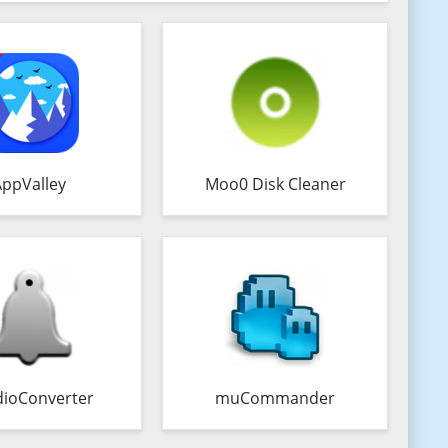
AppValley
Moo0 Disk Cleaner
ioConverter
muCommander