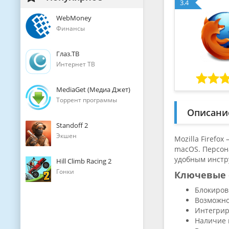
3.4
WebMoney
Финансы
Глаз.ТВ
Интернет ТВ
MediaGet (Медиа Джет)
Торрент программы
Описани
Standoff 2
Экшен
Mozilla Firefo
macOS. Персон
удобным инстр
Hill Climb Racing 2
Гонки
Ключевые 
Блокиров
Возможно
Интегрир
Наличие 