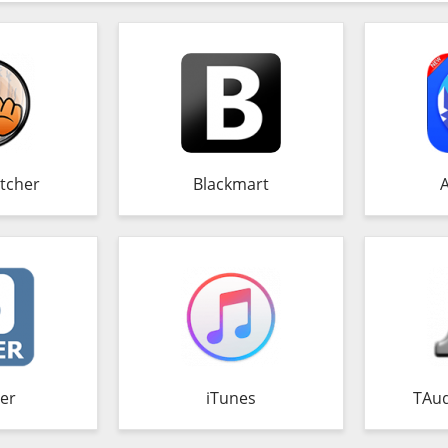
tcher
Blackmart
er
iTunes
TAud