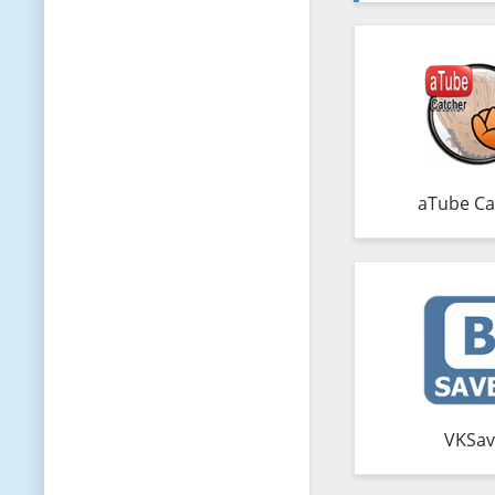
aTube Ca
VKSav