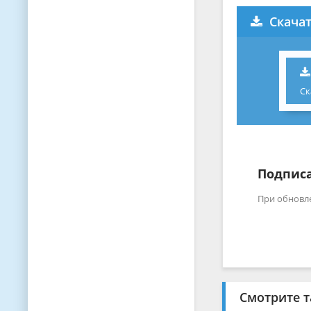
Скачат
Ск
Подписа
При обновл
Смотрите т