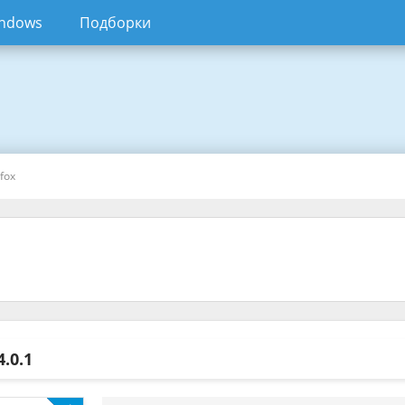
ndows
Подборки
efox
4.0.1