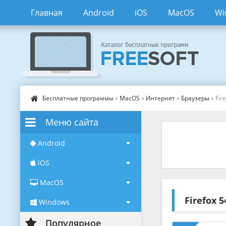
Главная
Android
iOS
MacOS
Wi
Бесплатные программы
»
MacOS
»
Интернет
»
Браузеры
» Fir
Меню сайта
Android
iOS
MacOS
Firefox
5
Windows
Популярное