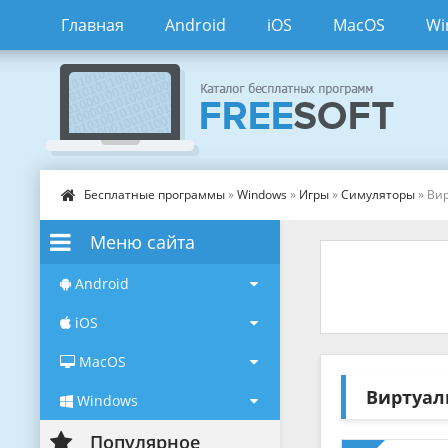
Главная
Android
iOS
MacOS
Wi
Бесплатные программы
»
Windows
»
Игры
»
Симуляторы
» Ви
Меню сайта
Android
iOS
MacOS
Виртуал
Windows
Популярное