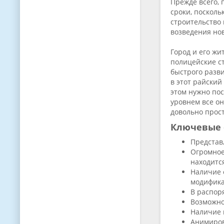
Прежде всего,
сроки, поскол
строительство
возведения но
Город и его ж
полицейские с
быстрого разви
в этот райский
этом нужно пос
уровнем все он
довольно прост
Ключевые 
Представ
Огромное
находитс
Наличие 
модифика
В распор
Возможно
Наличие 
Анимиров