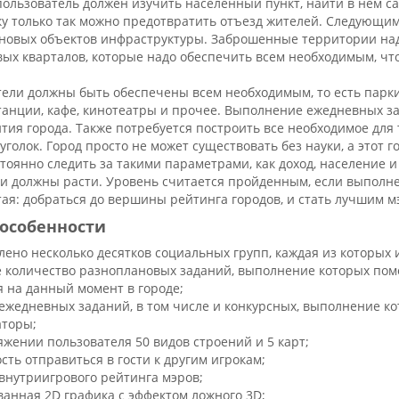
 пользователь должен изучить населенный пункт, найти в нем 
ьку только так можно предотвратить отъезд жителей. Следующи
 новых объектов инфраструктуры. Заброшенные территории надо
вых кварталов, которые надо обеспечить всем необходимым, чт
ители должны быть обеспечены всем необходимым, то есть парк
танции, кафе, кинотеатры и прочее. Выполнение ежедневных з
тия города. Также потребуется построить все необходимое для 
 уголок. Город просто не может существовать без науки, а это
тоянно следить за такими параметрами, как доход, население 
и должны расти. Уровень считается пройденным, если выполнен
ая: добраться до вершины рейтинга городов, и стать лучшим м
особенности
лено несколько десятков социальных групп, каждая из которых 
 количество разноплановых заданий, выполнение которых помо
я на данный момент в городе;
ежедневных заданий, в том числе и конкурсных, выполнение к
торы;
яжении пользователя 50 видов строений и 5 карт;
сть отправиться в гости к другим игрокам;
внутриигрового рейтинга мэров;
анная 2D графика с эффектом ложного 3D;