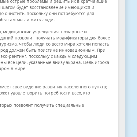
самые острые проблемы и решить их в кратчайшие
м шагом будет восстановление имеющихся и
 очистить, поскольку они потребуются для
обы там могли жить люди.
и, медицинские учреждения, пожарные и
аданий позволит получать модификаторы для более
туризма, чтобы люди со всего мира хотели попасть
т город должен быть поистине инновационным. При
и эко-рейтинг, поскольку с каждым следующим
ы все цели, указанные внизу экрана. Цель игрока
эром в мире.
имеет свое видение развития населенного пункта;
жет удовлетворить потребности всех, кто
оторых позволит получить специальные