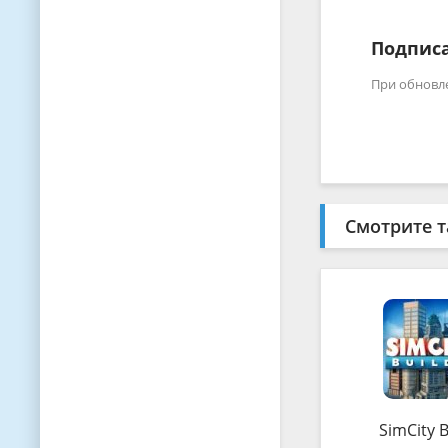
Подписа
При обновл
Смотрите т
SimCity B