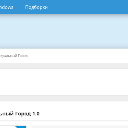
ndows
Подборки
ртуальный Город
ьный Город
1.0