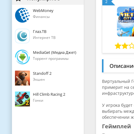
2
WebMoney
Финансы
Глаз.ТВ
Интернет ТВ
MediaGet (Медиа Джет)
Торрент программы
Описани
Standoff 2
Экшен
Виртуальный Г
примерит на с
инфраструктур
Hill Climb Racing 2
Гонки
У игрока будет
выбирать межд
обеспечении жи
Геймплей