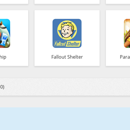
hip
Fallout Shelter
Para
0)