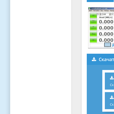
Скачат
Ск
Ск