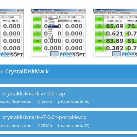
ь CrystalDiskMark
crystaldiskmark-v7-0-0h.zip
ачать бесплатно
5.38 Mb
(cкачиваний: 28)
crystaldiskmark-v7-0-0h-portable.zip
ачать бесплатно
7.28 Mb
(cкачиваний: 27)