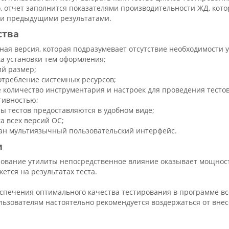
о, отчет заполнится показателями производительности ЖД, кот
и предыдущими результатами.
ства
ная версия, которая подразумевает отсутствие необходимости 
а установки тем оформления;
й размер;
отребление системных ресурсов;
 количество инструментария и настроек для проведения тесто
ивностью;
ты тестов предоставляются в удобном виде;
а всех версий ОС;
ан мультиязычный пользовательский интерфейс.
и
ование утилиты непосредственное влияние оказывает мощност
жется на результатах теста.
спечения оптимального качества тестирования в программе в
ьзователям настоятельно рекомендуется воздержаться от внес