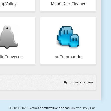
AppValley
Moo0 Disk Cleaner
ioConverter
muCommander
Комментируем
© 2011-2026 - качай
бесплатные прогаммы
только у нас.