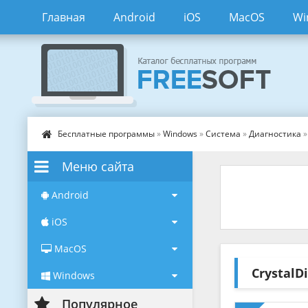
Главная
Android
iOS
MacOS
Wi
Бесплатные программы
»
Windows
»
Система
»
Диагностика
»
Меню сайта
Android
iOS
MacOS
Crystal
Windows
Популярное