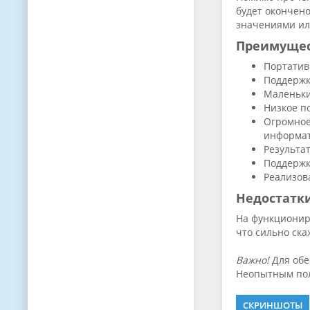
будет окончен
значениями ил
Преимуще
Портатив
Поддержк
Маленьки
Низкое п
Огромное
информат
Результа
Поддержк
Реализов
Недостатк
На функционир
что сильно ска
Важно!
Для обе
Неопытным пол
СКРИНШОТЫ