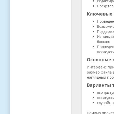
Редактир
Представ
Ключевые 
Проведен
Возможно
Поддержк
Использо
блоков;
Проведен
последов
Основные 
Интерфейс при
размер файла д
наглядный про
Варианты 
все дост
последов
случайны
Помимо прочего