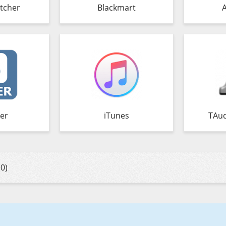
tcher
Blackmart
er
iTunes
TAud
0)