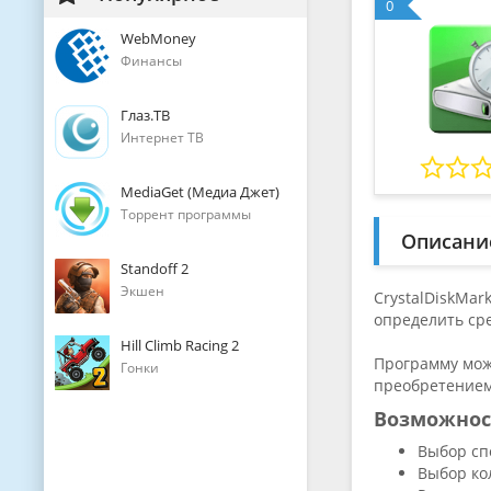
0
WebMoney
Финансы
Глаз.ТВ
Интернет ТВ
MediaGet (Медиа Джет)
Торрент программы
Описани
Standoff 2
Экшен
CrystalDiskMar
определить сре
Hill Climb Racing 2
Программу мож
Гонки
преобретением 
Возможнос
Выбор сп
Выбор ко