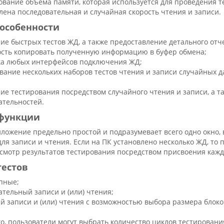
ование объема памяти, которая используется для проведения т
лена последовательная и случайная скорость чтения и записи.
особенности
ие быстрых тестов ЖД, а также предоставление детального отче
сть копировать полученную информацию в буфер обмена;
а любых интерфейсов подключения ЖД;
вание нескольких наборов тестов чтения и записи случайных
ие тестирования посредством случайного чтения и записи, а 
ательностей.
функции
ложение предельно простой и подразумевает всего одно окно,
ля записи и чтения. Если на ПК установлено несколько ЖД, то 
смотр результатов тестирования посредством присвоения каждо
тестов
упные;
ательный записи и (или) чтения;
й записи и (или) чтения с возможностью выбора размера блоко
, пользователи могут выбрать количество циклов тестирования 