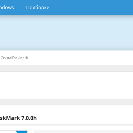
ndows
Подборки
 CrystalDiskMark
DiskMark
7.0.0h