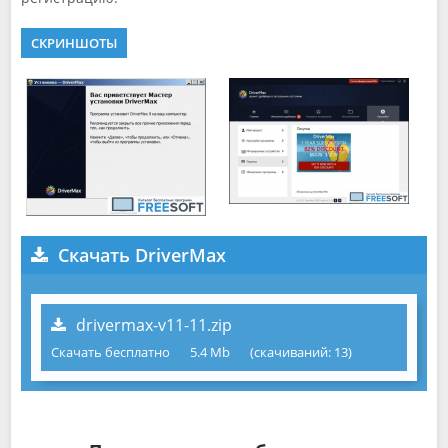
СКРИНШОТЫ
Скачать DriverMax
drivermax-v11-11.zip
Скачать бесплатно
5.4 Mb
(cкачиваний: 13)