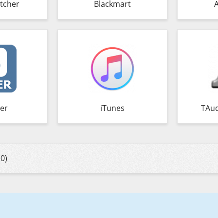
tcher
Blackmart
er
iTunes
TAud
0)