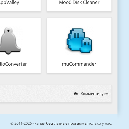
AppValley
Moo0 Disk Cleaner
ioConverter
muCommander
Комментируем
© 2011-2026 - качай
бесплатные прогаммы
только у нас.