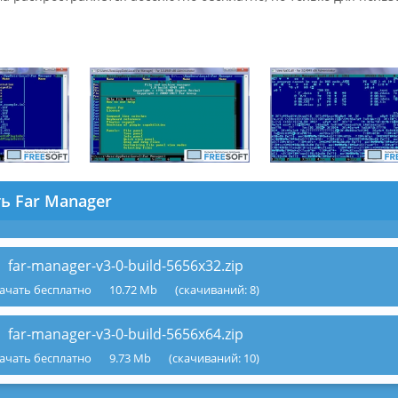
ь Far Manager
far-manager-v3-0-build-5656x32.zip
ачать бесплатно
10.72 Mb
(cкачиваний: 8)
far-manager-v3-0-build-5656x64.zip
ачать бесплатно
9.73 Mb
(cкачиваний: 10)