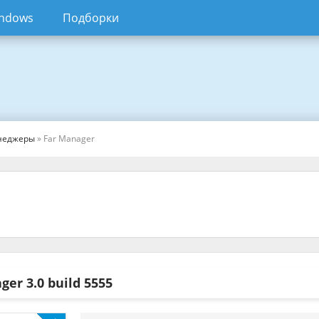
ndows
Подборки
неджеры
» Far Manager
ager
3.0 build 5555