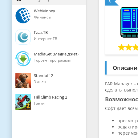
5
WebMoney
Финансы
Глаз.ТВ
Интернет ТВ
MediaGet (Медиа Джет)
Торрент программы
Описани
Standoff 2
Экшен
FAR Manager –
сделать выпол
Hill Climb Racing 2
Возможнос
Гонки
Софт дает воз
просмотр
редактир
переимен