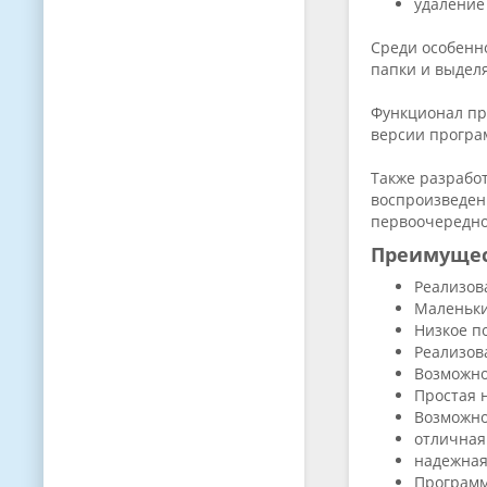
удаление
Среди особенн
папки и выдел
Функционал пр
версии програ
Также разрабо
воспроизведен
первоочереднос
Преимуще
Реализов
Маленьки
Низкое п
Реализов
Возможно
Простая 
Возможно
отличная
надежная
Программ