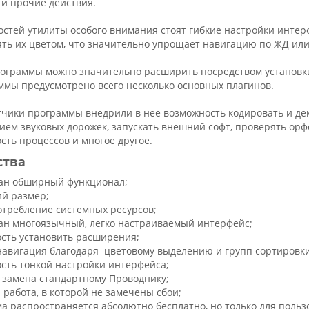
 и прочие действия.
остей утилиты особого внимания стоят гибкие настройки инте
ять их цветом, что значительно упрощает навигацию по ЖД ил
ограммы можно значительно расширить посредством установк
ммы предусмотрено всего несколько основных плагинов.
тчики программы внедрили в нее возможность кодировать и д
ием звуковых дорожек, запускать внешний софт, проверять орф
ть процессов и многое другое.
ства
ан обширный функционал;
й размер;
отребление системных ресурсов;
ан многоязычный, легко настраиваемый интерфейс;
сть установить расширения;
навигация благодаря цветовому выделению и групп сортировки
сть тонкой настройки интерфейса;
 замена стандартному Проводнику;
 работа, в которой не замечены сбои;
а распространяется абсолютно бесплатно, но только для пользо