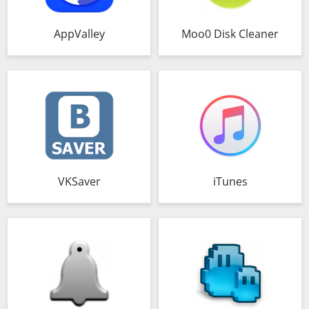
AppValley
Moo0 Disk Cleaner
VKSaver
iTunes