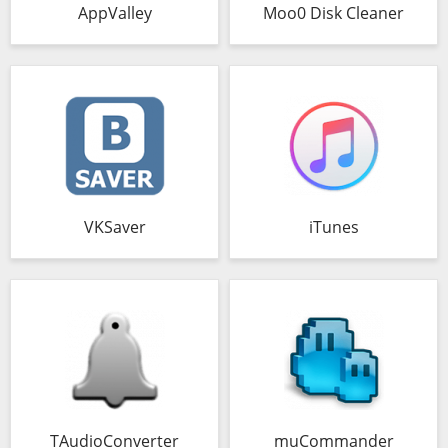
AppValley
Moo0 Disk Cleaner
VKSaver
iTunes
TAudioConverter
muCommander