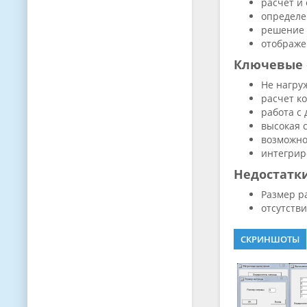
расчет и
определе
решение 
отображе
Ключевые 
Не нагру
расчет к
работа с
высокая 
возможно
интегрир
Недостатк
Размер р
отсутств
СКРИНШОТЫ