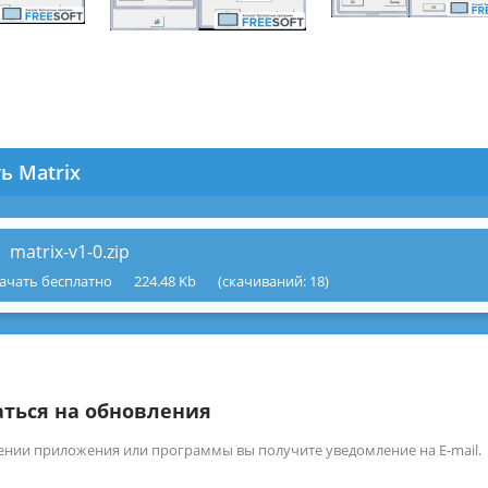
ь Matrix
matrix-v1-0.zip
ачать бесплатно
224.48 Kb
(cкачиваний: 18)
ться на обновления
ении приложения или программы вы получите уведомление на E-mail.