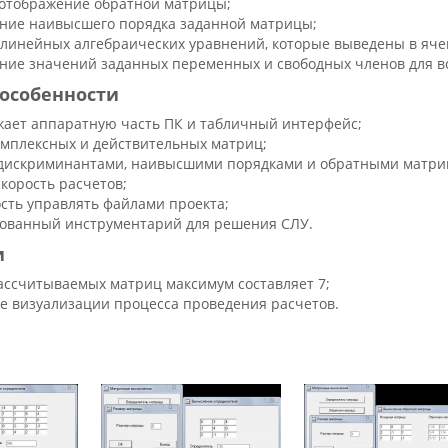
 отображение обратной матрицы;
ние наивысшего порядка заданной матрицы;
линейных алгебраических уравнений, которые выведены в яче
ние значений заданных переменных и свободных членов для в
особенности
жает аппаратную часть ПК и табличный интерфейс;
омплексных и действительных матриц;
 дискриминантами, наивысшими порядками и обратными матри
скорость расчетов;
сть управлять файлами проекта;
ованный инструментарий для решения СЛУ.
и
ассчитываемых матриц максимум составляет 7;
ие визуализации процесса проведения расчетов.