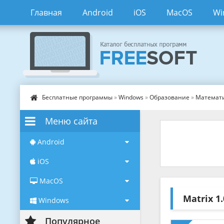
Главная
Android
iOS
MacOS
Wi
Бесплатные программы
»
Windows
»
Образование
»
Математ
Меню сайта
Android
iOS
MacOS
Matrix
1.
Windows
Популярное