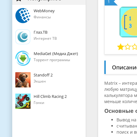
1
WebMoney
Финансы
Глаз.ТВ
Интернет ТВ
MediaGet (Медиа Джет)
Торрент программы
Описани
Standoff 2
Экшен
Matrix – интер
любую матрицу
калькулятора 
Hill Climb Racing 2
меньше количе
Гонки
Основные 
Вывод на
считыван
поиск и 