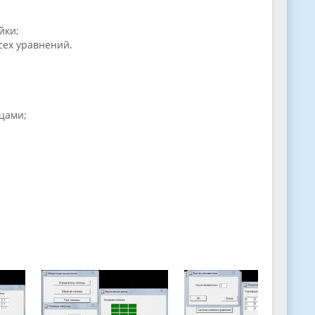
йки;
сех уравнений.
цами;