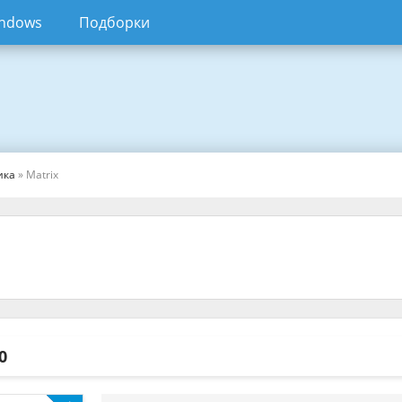
ndows
Подборки
ика
» Matrix
0