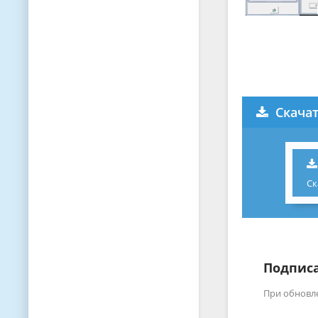
Скачат
Ск
Подписа
При обновл