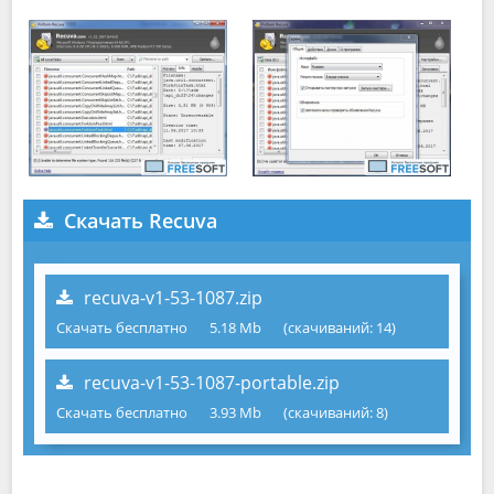
Скачать Recuva
recuva-v1-53-1087.zip
Скачать бесплатно
5.18 Mb
(cкачиваний: 14)
recuva-v1-53-1087-portable.zip
Скачать бесплатно
3.93 Mb
(cкачиваний: 8)