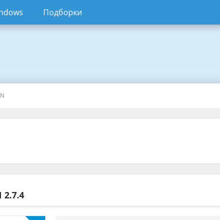
ndows
Подборки
PN
N
2.7.4