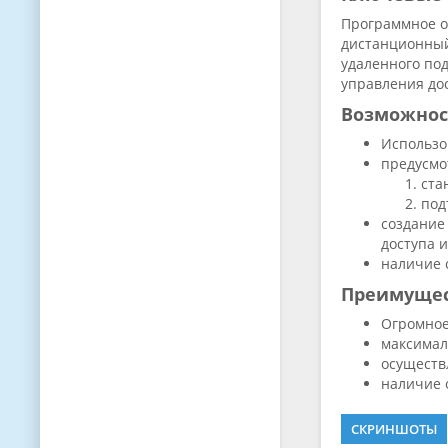
Программное о
дистанционный
удаленного по
управления дос
Возможнос
Использо
предусмо
ста
под
создание
доступа 
наличие 
Преимуще
Огромное
максимал
осуществ
наличие 
СКРИНШОТЫ