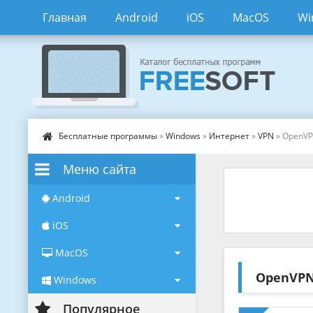
Главная
Android
iOS
MacOS
Wi
Бесплатные программы
»
Windows
»
Интернет
»
VPN
» OpenV
Меню сайта
Android
iOS
MacOS
OpenVP
Windows
Популярное