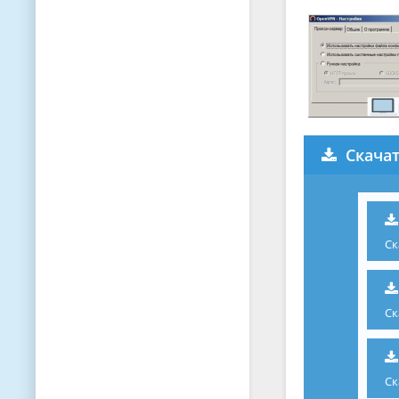
Скача
Ск
Ск
Ск