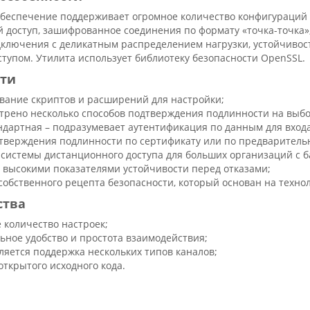
беспечение поддерживает огромное количество конфигураций 
 доступ, зашифрованное соединения по формату «точка-точка»,
дключения с деликатным распределением нагрузки, устойчивос
тупом. Утилита использует библиотеку безопасности OpenSSL.
ти
вание скриптов и расширений для настройки;
трено несколько способов подтверждения подлинности на выбо
ндартная – подразумевает аутентификация по данным для входа
тверждения подлинности по сертификату или по предваритель
 системы дистанционного доступа для больших организаций с 
и высокими показателями устойчивости перед отказами;
собственного рецепта безопасности, который основан на техноло
ства
 количество настроек;
ьное удобство и простота взаимодействия;
ляется поддержка нескольких типов каналов;
открытого исходного кода.