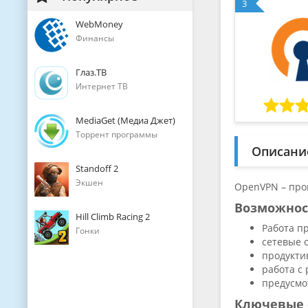
3
WebMoney
Финансы
Глаз.ТВ
Интернет ТВ
MediaGet (Медиа Джет)
Торрент программы
Описани
Standoff 2
Экшен
OpenVPN – про
Возможнос
Hill Climb Racing 2
Работа п
Гонки
сетевые 
продукти
работа с
предусмо
Ключевые 