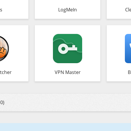
s
LogMeIn
Cl
tcher
VPN Master
В
0)