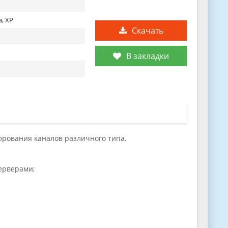
a, XP
Скачать
В закладки
рования каналов различного типа.
ерверами;