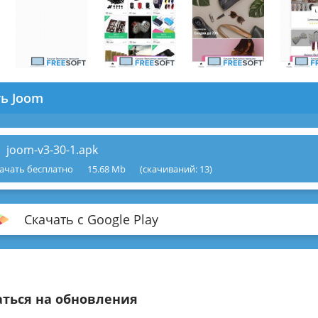
ть Joom
joom-v3-30-1.apk
ачать бесплатно
15.68 Mb
(cкачиваний: 13)
Скачать с Google Play
ться на обновления