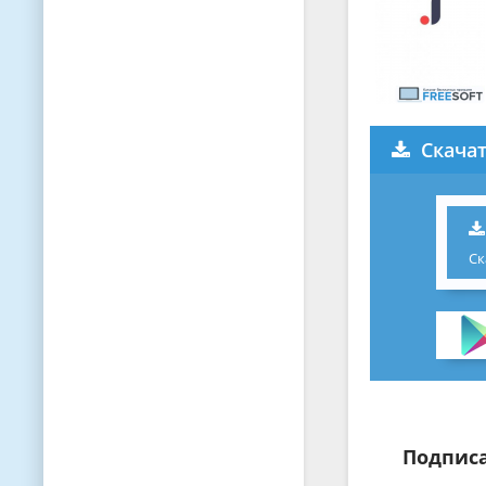
Скача
Ск
Подписа