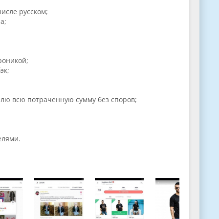
числе русском;
а;
роникой;
эк;
елю всю потраченную сумму без споров;
елями.