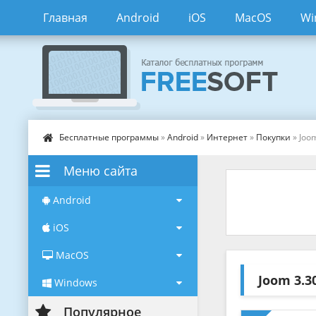
Главная
Android
iOS
MacOS
Wi
Бесплатные программы
»
Android
»
Интернет
»
Покупки
» Joo
Меню сайта
Android
iOS
MacOS
Joom
3.3
Windows
Популярное