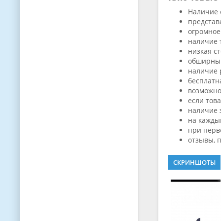
Наличие 
представ
огромное
наличие 
низкая с
обширный
наличие 
бесплатна
возможно
если тов
наличие 
на кажды
при перво
отзывы, 
СКРИНШОТЫ