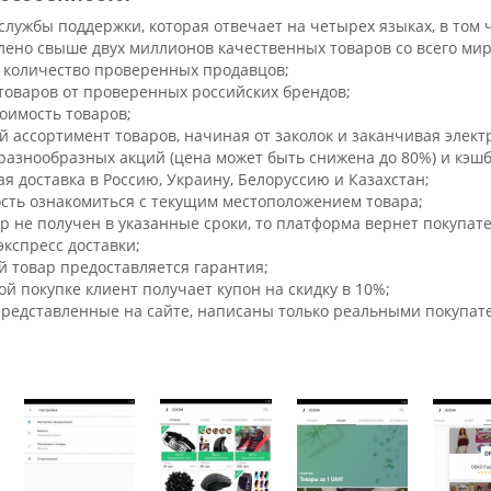
службы поддержки, которая отвечает на четырех языках, в том 
лено свыше двух миллионов качественных товаров со всего мир
 количество проверенных продавцов;
товаров от проверенных российских брендов;
тоимость товаров;
 ассортимент товаров, начиная от заколок и заканчивая элект
разнообразных акций (цена может быть снижена до 80%) и кэшб
я доставка в Россию, Украину, Белоруссию и Казахстан;
сть ознакомиться с текущим местоположением товара;
ар не получен в указанные сроки, то платформа вернет покупат
экспресс доставки;
й товар предоставляется гарантия;
й покупке клиент получает купон на скидку в 10%;
представленные на сайте, написаны только реальными покупат