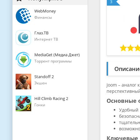
3
WebMoney
Финансы
Глаз.ТВ
Интернет ТВ
MediaGet (Медиа Джет)
Торрент программы
Описани
Standoff 2
Экшен
Joom – аналог 
перспективный 
Hill Climb Racing 2
Основные 
Гонки
Удобный 
безопасн
тщательн
возможно
Ключевые 