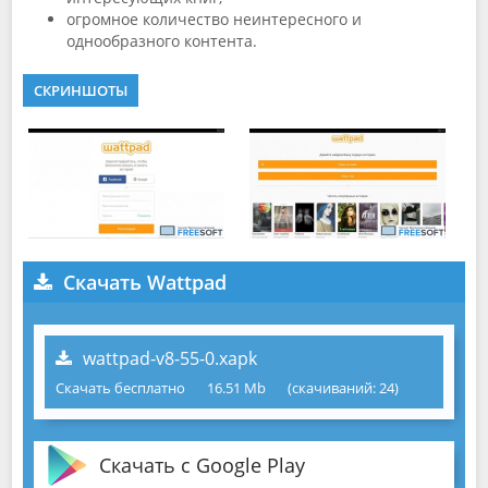
огромное количество неинтересного и
однообразного контента.
СКРИНШОТЫ
Скачать Wattpad
wattpad-v8-55-0.xapk
Скачать бесплатно
16.51 Mb
(cкачиваний: 24)
Скачать с Google Play