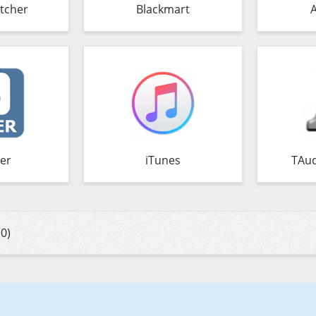
tcher
Blackmart
er
iTunes
TAud
0)