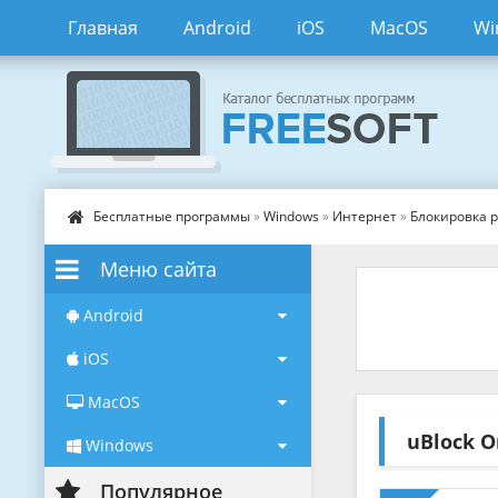
Главная
Android
iOS
MacOS
Wi
Бесплатные программы
»
Windows
»
Интернет
»
Блокировка 
Меню сайта
Android
iOS
MacOS
uBlock O
Windows
Популярное