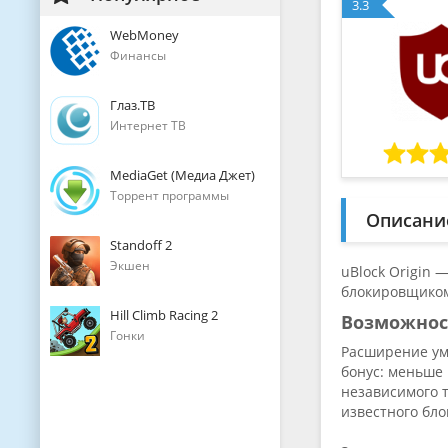
3.3
WebMoney
Финансы
Глаз.ТВ
Интернет ТВ
MediaGet (Медиа Джет)
Торрент программы
Описани
Standoff 2
Экшен
uBlock Origin
блокировщиком
Hill Climb Racing 2
Возможно
Гонки
Расширение ум
бонус: меньше 
независимого 
известного бло