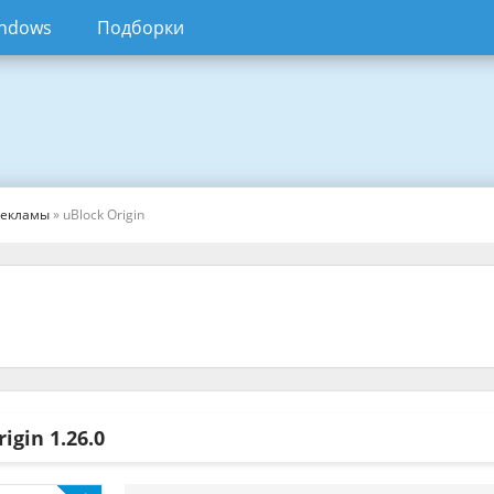
ndows
Подборки
рекламы
» uBlock Origin
rigin
1.26.0