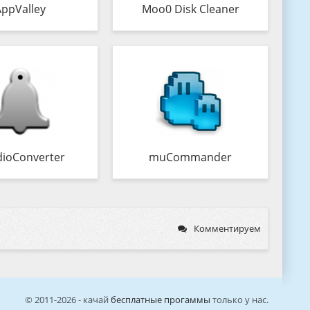
AppValley
Moo0 Disk Cleaner
ioConverter
muCommander
Комментируем
© 2011-2026 - качай
бесплатные прогаммы
только у нас.