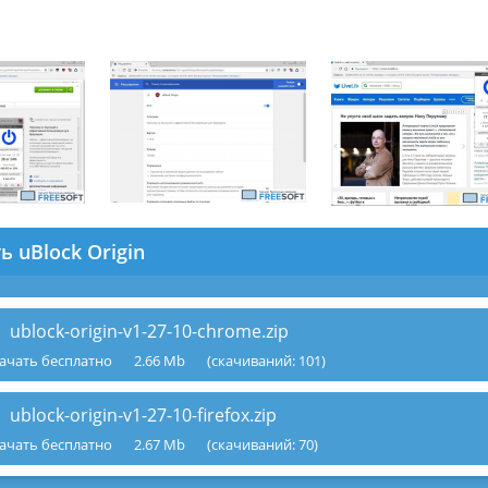
ь uBlock Origin
ublock-origin-v1-27-10-chrome.zip
ачать бесплатно
2.66 Mb
(cкачиваний: 101)
ublock-origin-v1-27-10-firefox.zip
ачать бесплатно
2.67 Mb
(cкачиваний: 70)