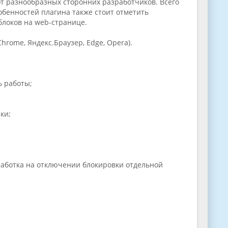
т разнообразных сторонних разработчиков. Всего
бенностей плагина также стоит отметить
 блоков на web-странице.
rome, Яндекс.Браузер, Edge, Opera).
ь работы;
пки;
аработка на отключении блокировки отдельной