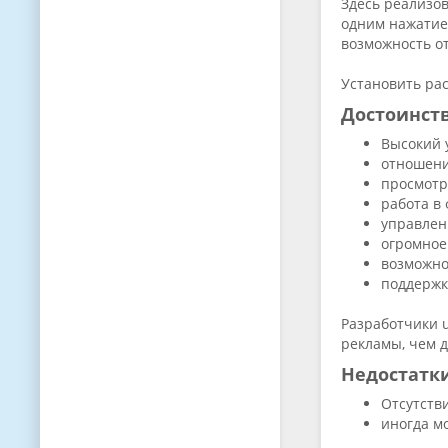
Здесь реализо
одним нажатие
возможность от
Установить ра
Достоинст
Высокий 
отношени
просмотр
работа в
управлен
огромное
возможно
поддержк
Разработчики u
рекламы, чем 
Недостатк
Отсутстви
иногда м