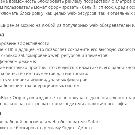
вана возможность блокировать рекламу посредством фильтров о
м пользователь может сформировать «белый» список. Среди осо
ключать блокировку, как целых web-ресурсов, так и отдельных
сширение можно на любой из популярных web-обозревателей (Ch
ва
уровень эффективности;
е к ПК щадящее, что позволяет сохранить его высокую скорост
 сколько заблокировано web-ресурсов и элементов;
 фоновом режиме;
ие настолько простое, что сводится к нажатию всего одной кно
 количество инструментов для настройки;
сть установки индивидуальных фильтров;
а большинства операционных систем.
Block Origin утверждают, что не получают дополнительного з
довольно часто «грешат» производители аналогичного софта.
и
е рабочей версии для web-обозревателя Safari;
ожет не блокировать рекламу Яндекс Директ.