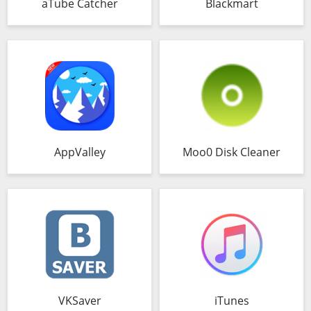
aTube Catcher
Blackmart
AppValley
Moo0 Disk Cleaner
VKSaver
iTunes