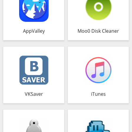
AppValley
Moo0 Disk Cleaner
VKSaver
iTunes