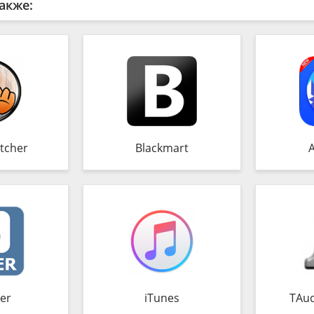
акже:
tcher
Blackmart
er
iTunes
TAud