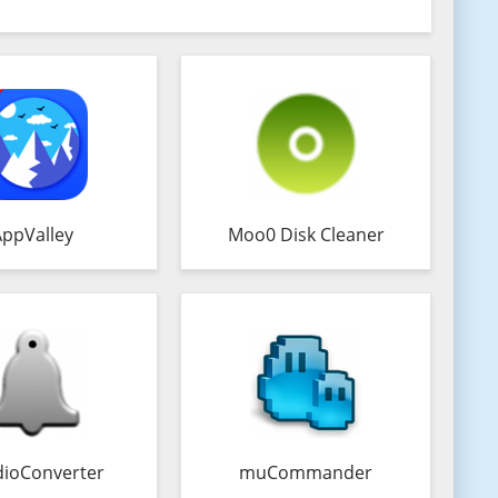
AppValley
Moo0 Disk Cleaner
ioConverter
muCommander