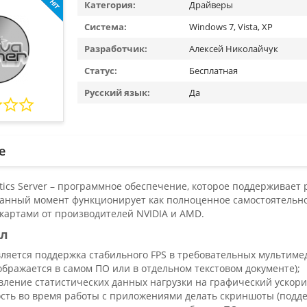
Категория:
Драйверы
Система:
Windows 7, Vista, XP
Разработчик:
Алексей Николайчук
Статус:
Бесплатная
Русский язык:
Да
е
istics Server – программное обеспечение, которое поддерживае
 данный момент функционирует как полноценное самостоятельн
картами от производителей NVIDIA и AMD.
ал
ляется поддержка стабильного FPS в требовательных мультимед
тображается в самом ПО или в отдельном текстовом документе);
вление статистических данных нагрузки на графический ускори
сть во время работы с приложениями делать скриншоты (подд