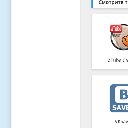
Смотрите т
aTube Ca
VKSav