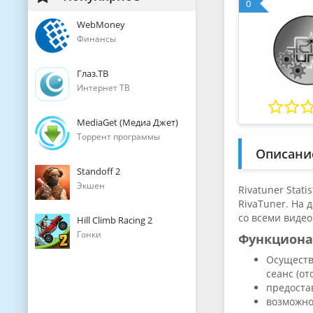
0
WebMoney
Финансы
Глаз.ТВ
Интернет ТВ
MediaGet (Медиа Джет)
Торрент программы
Описани
Standoff 2
Экшен
Rivatuner Stat
RivaTuner. На
со всеми видео
Hill Climb Racing 2
Гонки
Функцион
Осуществ
сеанс (о
предоста
возможно