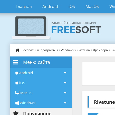
Главная
Android
iOS
MacOS
Wi
Бесплатные программы
»
Windows
»
Система
»
Драйверы
» Ri
Меню сайта
Android
iOS
MacOS
Rivatune
Windows
Популярное