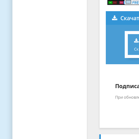
Скачат
Ск
Подписа
При обновл