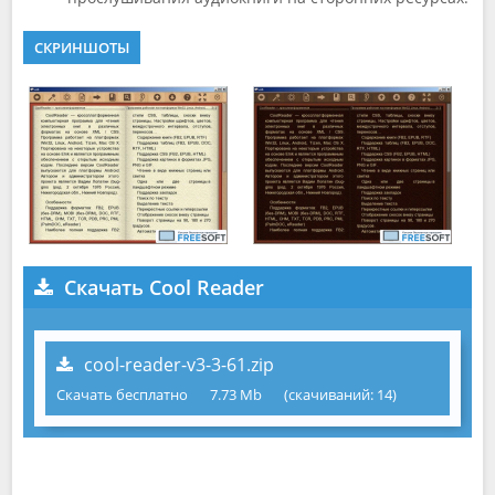
СКРИНШОТЫ
Скачать Cool Reader
cool-reader-v3-3-61.zip
Скачать бесплатно
7.73 Mb
(cкачиваний: 14)