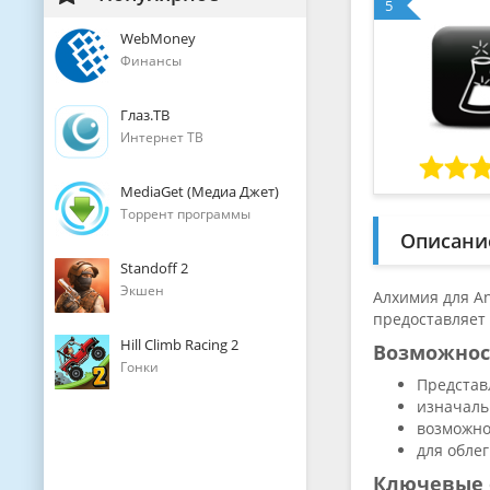
5
WebMoney
Финансы
Глаз.ТВ
Интернет ТВ
MediaGet (Медиа Джет)
Торрент программы
Описани
Standoff 2
Экшен
Алхимия для An
предоставляет
Hill Climb Racing 2
Возможнос
Гонки
Представ
изначальн
возможно
для обле
Ключевые 