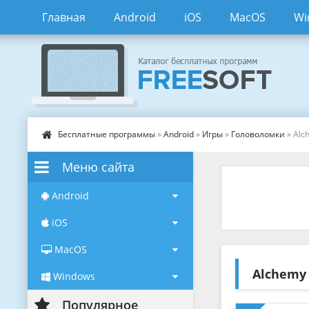
Главная
Android
iOS
MacOS
Wi
Бесплатные программы
»
Android
»
Игры
»
Головоломки
» Alc
Меню сайта
Android
iOS
MacOS
Alchem
Windows
Популярное