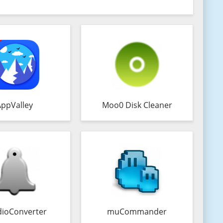
AppValley
Moo0 Disk Cleaner
ioConverter
muCommander