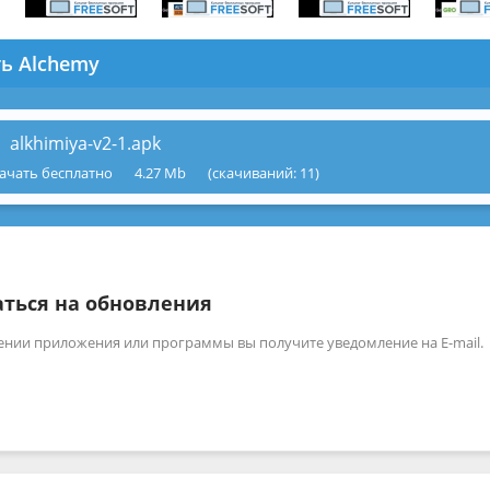
ть Alchemy
alkhimiya-v2-1.apk
ачать бесплатно
4.27 Mb
(cкачиваний: 11)
ться на обновления
ении приложения или программы вы получите уведомление на E-mail.