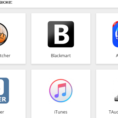
акже:
tcher
Blackmart
er
iTunes
TAud