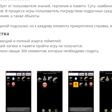
ебует от пользователя знаний, терпения и памяти. Суть: комб
ов. В процессе игры пользователь посредством подручных сред
ения, а также объекты.
диной подсказки, но к каждому элементу прикреплена справка, и
ства
ающий и полный азарта геймплей;
шей логики и памяти пройти игру не получится;
лено свыше 300 элементов, которые необходимо создать.