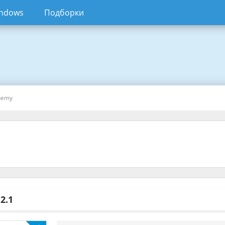
ndows
Подборки
hemy
y
2.1