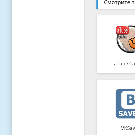
Смотрите т
aTube Ca
VKSav