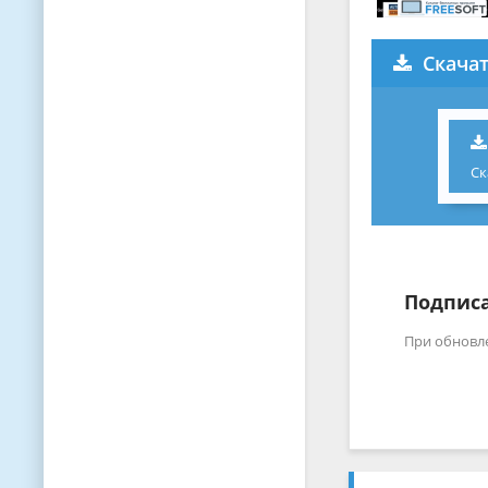
Скача
Ск
Подписа
При обновл