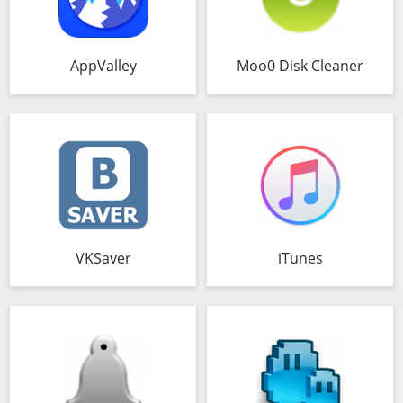
AppValley
Moo0 Disk Cleaner
VKSaver
iTunes