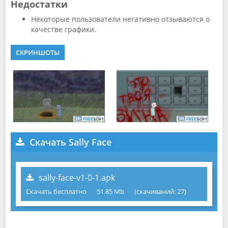
Недостатки
Некоторые пользователи негативно отзываются о
качестве графики.
СКРИНШОТЫ
Скачать Sally Face
sally-face-v1-0-1.apk
Скачать бесплатно
51.85 Mb
(cкачиваний: 27)