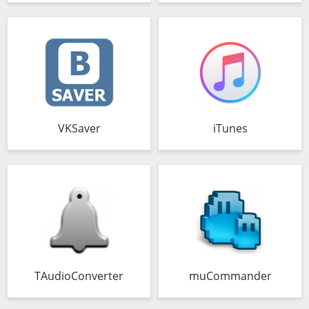
VKSaver
iTunes
TAudioConverter
muCommander