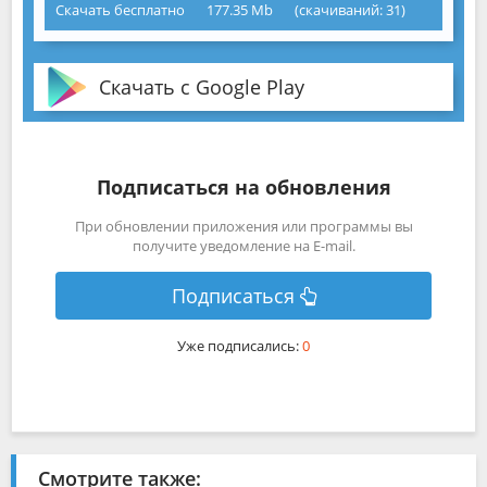
Скачать бесплатно
177.35 Mb
(cкачиваний: 31)
Скачать с Google Play
Подписаться на обновления
При обновлении приложения или программы вы
получите уведомление на E-mail.
Подписаться
Уже подписались:
0
Смотрите также: