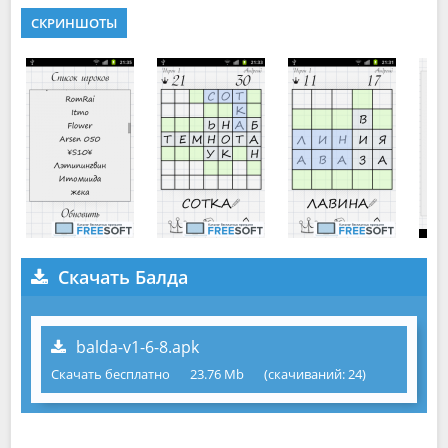
СКРИНШОТЫ
Скачать Балда
balda-v1-6-8.apk
Скачать бесплатно
23.76 Mb
(cкачиваний: 24)