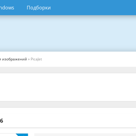
ndows
Подборки
и изображений
» PicaJet
.6