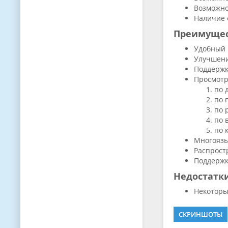
Возможно
Наличие 
Преимуще
Удобный 
Улучшени
Поддержк
Просмотр
по 
по 
по 
по 
по 
Многоязы
Распрост
Поддержк
Недостатк
Некоторы
СКРИНШОТЫ