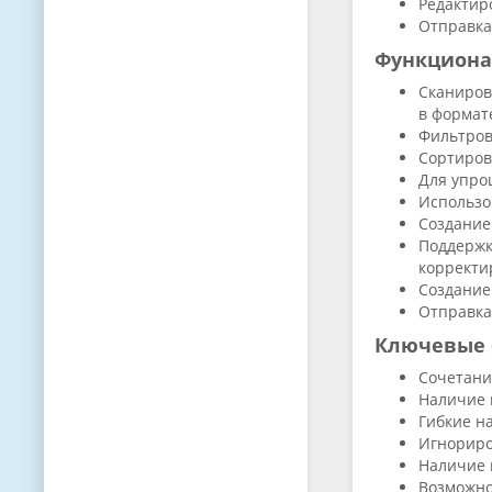
Редактир
Отправка
Функциона
Сканиров
в формат
Фильтров
Сортиров
Для упро
Использо
Создание
Поддержк
корректи
Создание
Отправка
Ключевые 
Сочетани
Наличие 
Гибкие н
Игнориро
Наличие 
Возможно