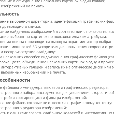
ование и объединение нескольких картинок в один коллаж;
 изображений на печать.
льность
ание выбранной директории, идентификация графических файл
е древовидного списка;
ание найденных изображений в соответствии с пользовательс
ание выбранных картинок по пользовательским атрибутам;
щения поиска производится вывод на экран миниатюр выбранн
вание мощностей 3D-ускорителя для повышения скорости отри
 и воспроизведение слайд-шоу;
а нескольких способов видоизменения графических файлов (ка
ровка цвета, объединение нескольких картинок в одну и прочее
 интерактивных галерей и запись их на оптические диски или э
 выбранных изображений на печать.
особенности
е файлового менеджера, вьювера и графического редактора;
встроенного набора инструментов для увеличения скорости ра
астройки сортировщика и фильтра изображений;
вание файлов, которые не относятся к графическому контенту;
встроенного редактора изображений;
сть в один клик создать слайд-шоу, коллажей и интерактивных 