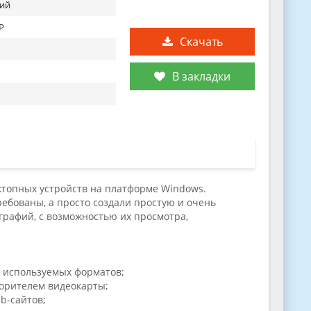
ий
XP
Скачать
В закладки
сктопных устройств на платформе Windows.
ебованы, а просто создали простую и очень
ографий, с возможностью их просмотра,
а используемых форматов;
орителем видеокарты;
b-сайтов;