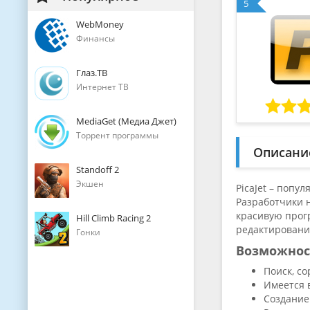
5
WebMoney
Финансы
Глаз.ТВ
Интернет ТВ
MediaGet (Медиа Джет)
Торрент программы
Описани
Standoff 2
Экшен
PicaJet – попу
Разработчики н
красивую прогр
Hill Climb Racing 2
редактирования
Гонки
Возможнос
Поиск, с
Имеется 
Создание