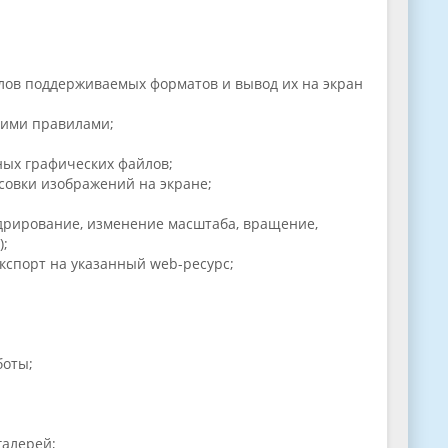
ов поддерживаемых форматов и вывод их на экран
кими правилами;
ых графических файлов;
совки изображений на экране;
дрирование, изменение масштаба, вращение,
);
кспорт на указанный web-ресурс;
боты;
галерей;