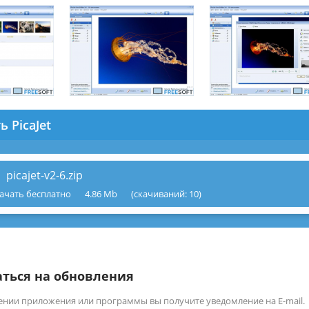
ь PicaJet
picajet-v2-6.zip
ачать бесплатно
4.86 Mb
(cкачиваний: 10)
ться на обновления
ении приложения или программы вы получите уведомление на E-mail.