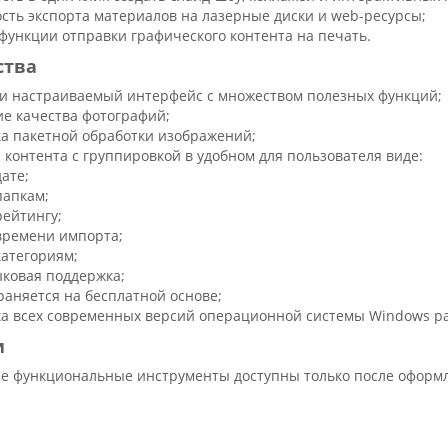
сть экспорта материалов на лазерные диски и web-ресурсы;
функции отправки графического контента на печать.
ства
и настраиваемый интерфейс с множеством полезных функций;
е качества фотографий;
а пакетной обработки изображений;
 контента с группировкой в удобном для пользователя виде:
дате;
папкам;
рейтингу;
времени импорта;
категориям;
ковая поддержка;
раняется на бесплатной основе;
а всех современных версий операционной системы Windows ра
и
е функциональные инструменты доступны только после оформл