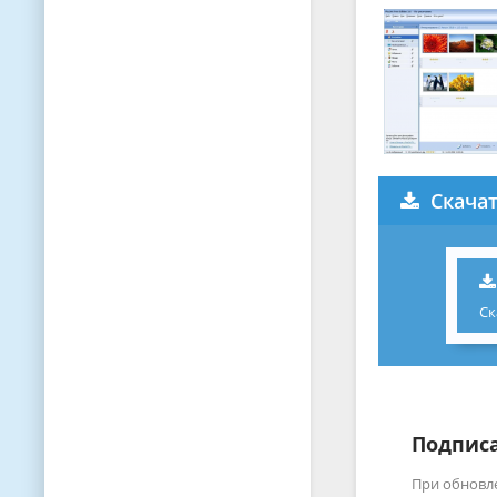
Скачат
Ск
Подписа
При обновл