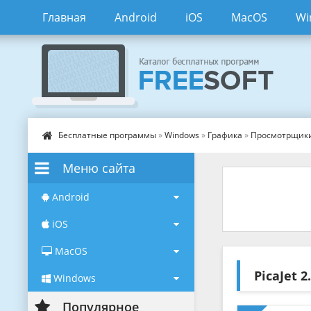
Главная
Android
iOS
MacOS
Wi
Бесплатные программы
»
Windows
»
Графика
»
Просмотрщик
Меню сайта
Android
iOS
MacOS
PicaJet
2
Windows
Популярное