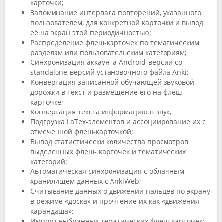
карточки;
Запоминание интервала повторений, указанного
пользователем, для конкретной карточки и вывод
её на экран этой периодичностью;
Распределение флеш-карточек по тематическим
разделам или пользовательским категориям;
Синхронизация аккаунта Android-версии со
standalone-версий установочного файла Anki;
Конвертация записанной обучающей звуковой
дорожки в текст и размещение его на флеш-
карточке;
Конвертация текста информацию в звук;
Подгрузка LaTex-элементов и ассоциирование их с
отмеченной флеш-карточкой;
Вывод статистически количества просмотров
выделенных флеш- карточек и тематических
категорий;
Автоматическая синхронизация с облачным
хранилищем данных с AnkiWeb;
Считывание данных о движении пальцев по экрану
в режиме «доска» и прочтение их как «движения
карандаша»;
Импорт выбранных тематических флеш-карточек;