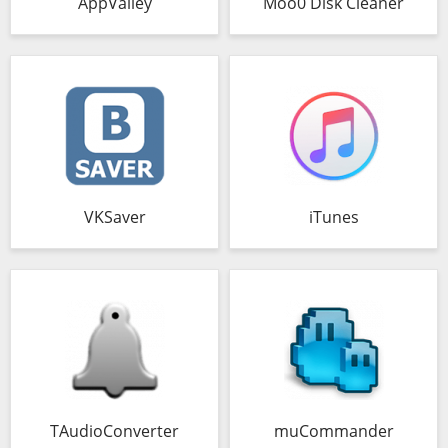
AppValley
Moo0 Disk Cleaner
VKSaver
iTunes
TAudioConverter
muCommander