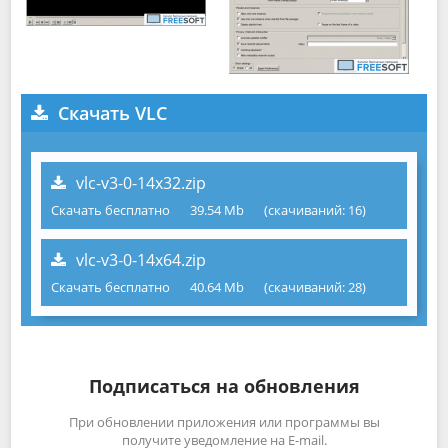
Скачать VLC
vlc-v3-0-14x32.zip
Скачать бесплатно
39.54 Mb
(cкачиваний: 16)
vlc-v3-0-14x64.zip
Скачать бесплатно
40.64 Mb
(cкачиваний: 28)
Подписаться на обновления
При обновлении приложения или программы вы
получите уведомление на E-mail.