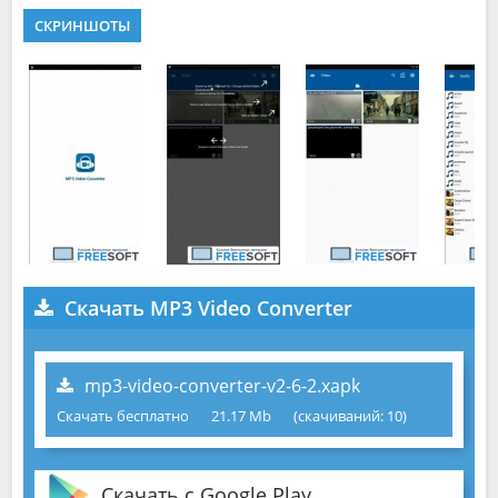
СКРИНШОТЫ
Скачать MP3 Video Converter
mp3-video-converter-v2-6-2.xapk
Скачать бесплатно
21.17 Mb
(cкачиваний: 10)
Скачать с Google Play