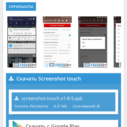
СКРИНШОТЫ
Скачать Screenshot touch
screenshot-touch-v1-8-9.apk
Скачать бесплатно
6.31 Mb
(cкачиваний: 8)
Скачать с Google Play