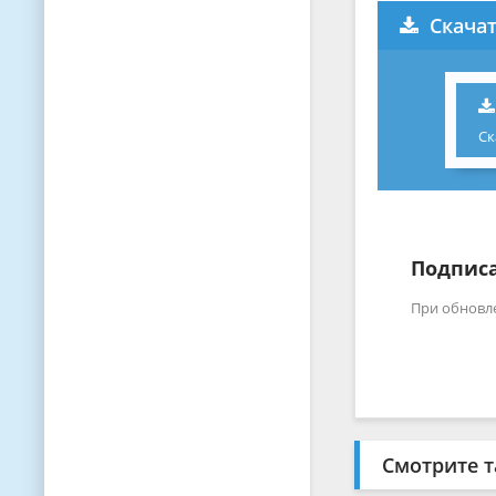
Скачат
Ск
Подписа
При обновл
Смотрите т