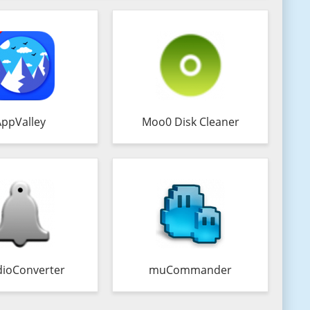
AppValley
Moo0 Disk Cleaner
ioConverter
muCommander