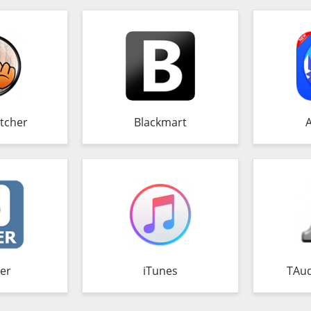
tcher
Blackmart
er
iTunes
TAud