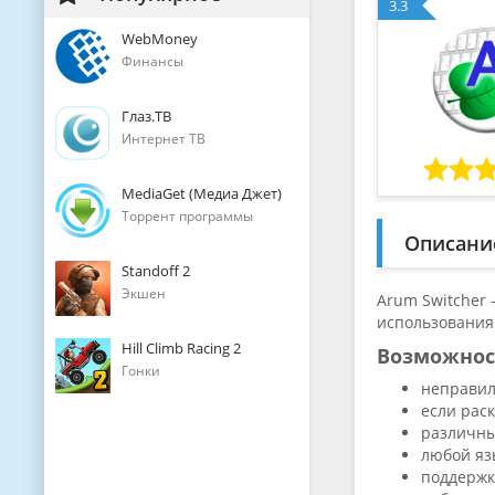
3.3
WebMoney
Финансы
Глаз.ТВ
Интернет ТВ
MediaGet (Медиа Джет)
Торрент программы
Описани
Standoff 2
Экшен
Arum Switcher
использования
Hill Climb Racing 2
Возможнос
Гонки
неправил
если рас
различны
любой яз
поддержк