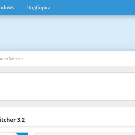
ndows
Подборки
Arum Switcher
itcher
3.2