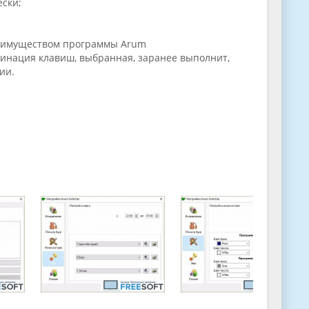
ески;
реимуществом программы Arum
бинация клавиш, выбранная, заранее выполнит,
ции.