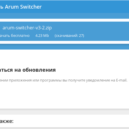
ь Arum Switcher
arum-switcher-v3-2.zip
ачать бесплатно
4.23 Mb
(cкачиваний: 27)
ться на обновления
ении приложения или программы вы получите уведомление на E-mail.
акже: