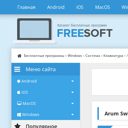
Главная
Android
iOS
MacOS
Wi
Бесплатные программы
»
Windows
»
Система
»
Клавиатура
» 
Меню сайта
Android
iOS
MacOS
Arum Sw
Windows
Популярное