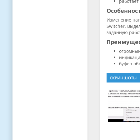
работает
Особеннос
Изменение нап
Switcher. Выд
заданную работ
Преимуще
огромный
индикаци
буфер об
СКРИНШОТЫ