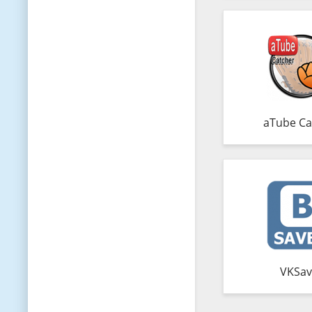
aTube Ca
VKSav