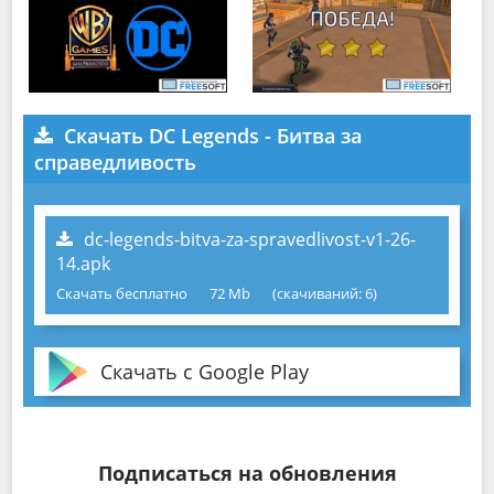
Скачать DC Legends - Битва за
справедливость
dc-legends-bitva-za-spravedlivost-v1-26-
14.apk
Скачать бесплатно
72 Mb
(cкачиваний: 6)
Скачать с Google Play
Подписаться на обновления