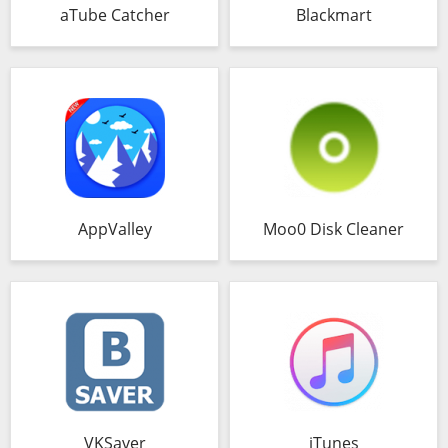
aTube Catcher
Blackmart
AppValley
Moo0 Disk Cleaner
VKSaver
iTunes