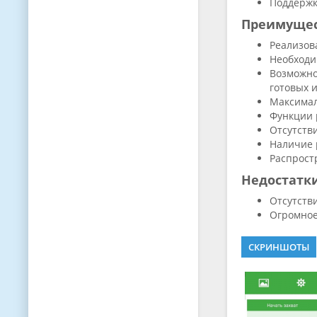
Поддержк
Преимуще
Реализов
Необходи
Возможно
готовых 
Максимал
Функции 
Отсутств
Наличие 
Распрост
Недостатк
Отсутств
Огромное
СКРИНШОТЫ