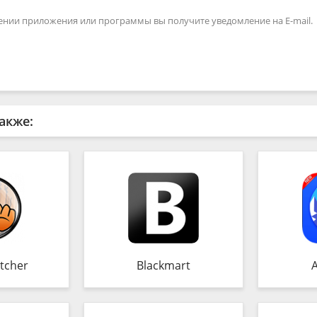
ении приложения или программы вы получите уведомление на E-mail.
акже:
tcher
Blackmart