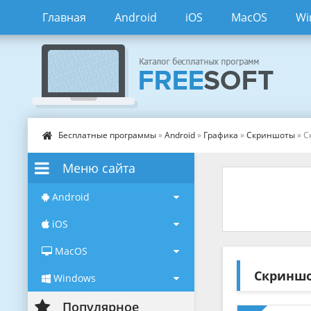
Главная
Android
iOS
MacOS
Wi
Бесплатные программы
»
Android
»
Графика
»
Скриншоты
» С
Меню сайта
Android
iOS
MacOS
Скриншо
Windows
Популярное