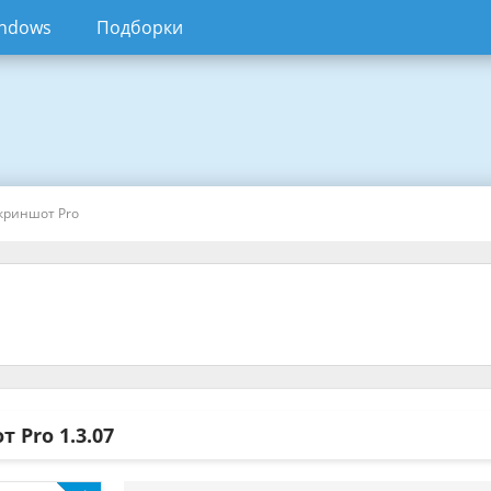
ndows
Подборки
криншот Pro
т Pro
1.3.07