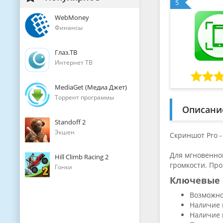
5
WebMoney
Финансы
Глаз.ТВ
Интернет ТВ
MediaGet (Медиа Джет)
Торрент программы
Описани
Standoff 2
Экшен
Скриншот Pro 
Для мгновенно
Hill Climb Racing 2
громкости. Пр
Гонки
Ключевые 
Возможно
Наличие 
Наличие 