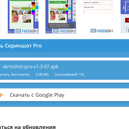
ть Скриншот Pro
skrinshot-pro-v1-3-07.apk
ачать бесплатно
3.08 Mb
(cкачиваний: 15)
Скачать с Google Play
ться на обновления