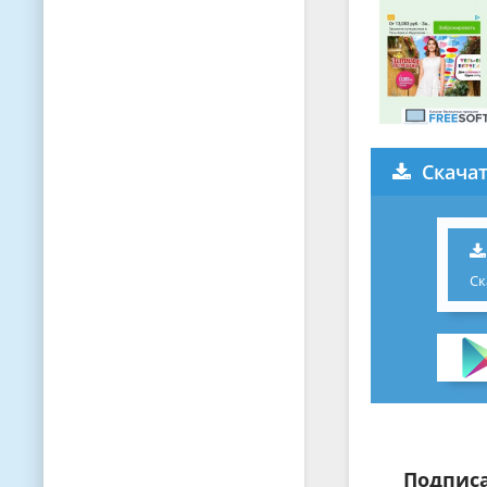
Скача
Ск
Подписа