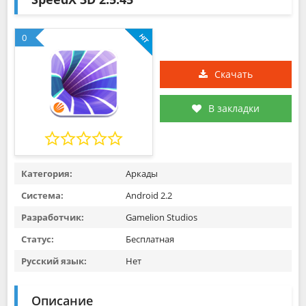
0
Скачать
В закладки
Категория:
Аркады
Система:
Android 2.2
Разработчик:
Gamelion Studios
Статус:
Бесплатная
Русский язык:
Нет
Описание