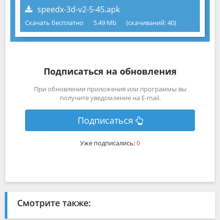
speedx-3d-v2-5-45.apk
Скачать бесплатно
5.49 Mb
(cкачиваний: 40)
Подписаться на обновления
При обновлении приложения или программы вы
получите уведомление на E-mail.
Подписаться
Уже подписались:
0
Смотрите также: