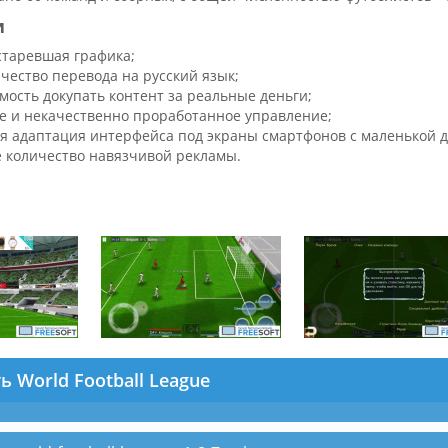
и
старевшая графика;
ачество перевода на русский язык;
мость докупать контент за реальные деньги;
е и некачественно проработанное управление;
я адаптация интерфейса под экраны смартфонов с маленькой 
 количество навязчивой рекламы.
ь World Football League