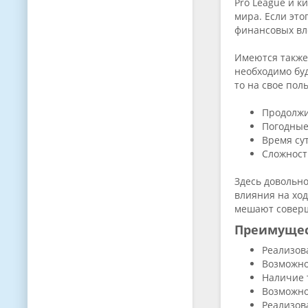
Pro League и к
мира. Если это
финансовых в
Имеются также
необходимо буд
то на свое по
Продолжи
Погодные
Время сут
Сложност
Здесь довольно
влияния на ход
мешают соверш
Преимуще
Реализов
Возможно
Наличие 
Возможно
Реализов