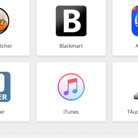
tcher
Blackmart
er
iTunes
TAud