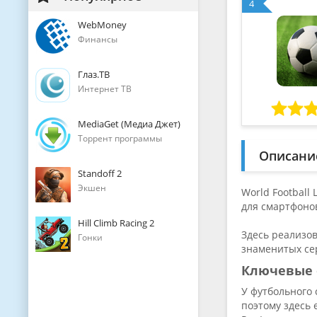
4
WebMoney
Финансы
Глаз.ТВ
Интернет ТВ
MediaGet (Медиа Джет)
Торрент программы
Описани
Standoff 2
Экшен
World Football
для смартфоно
Hill Climb Racing 2
Здесь реализов
Гонки
знаменитых сер
Ключевые 
У футбольного
поэтому здесь 