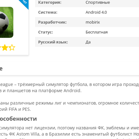
Категория:
Спортивные
Система:
Android 4.0
Разработчик:
mobirix
Статус:
Бесплатная
Русский язык:
Да
е
 League – трёхмерный симулятор футбола, в котором игра прох
в и планшетов на платформе Android.
аны различные режимы лиг и чемпионатов, огромное количество
ий FIFA и PES.
особенности
 симулятора нет лицензии, поэтому названия ФК, эмблемы и им
есть ФК Astom Villa, а в Бразилии есть знаменитый футболист H