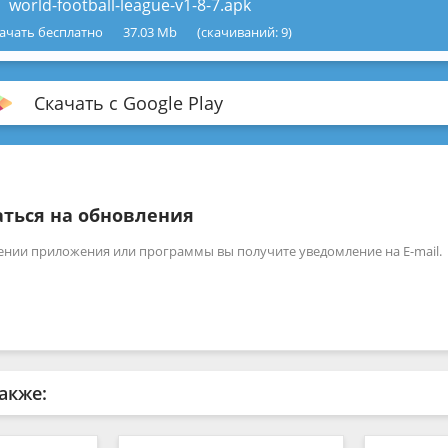
world-football-league-v1-8-7.apk
ачать бесплатно
37.03 Mb
(cкачиваний: 9)
Скачать с Google Play
ться на обновления
ении приложения или программы вы получите уведомление на E-mail.
акже: