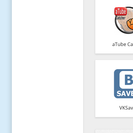
aTube Ca
VKSav