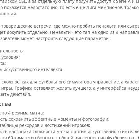
итайском CSL, а за отдельную плату получить доступ к Serie A 
го покажется недостаточно, то есть ещё Лига Чемпионов, тольк
ложений.
 товарищеские встречи, где можно пробить пенальти или сыгр
ет докупить отдельно. Пенальти - это тап на одно из 9 напра
льзователь может настроить следующие параметры:
тельность;
 условия;
ок;
ь искусственного интеллекта.
 сложное, как для футбольного симулятора управление, а хара
 игры. Графика оставляет желать лучшего, а у интерфейса неу
ать действия.
ства
ано 4 режима матча;
сть сохранить эффектные моменты и фотографии;
таблицы рекордов и достижений игроков;
сть настройки сложности матча против искусственного интелл
ано 60 команд и сборных, с общей численностью футболистов - 