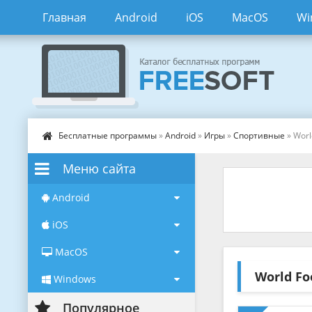
Главная
Android
iOS
MacOS
Wi
Бесплатные программы
»
Android
»
Игры
»
Спортивные
» Worl
Меню сайта
Android
iOS
MacOS
World Fo
Windows
Популярное