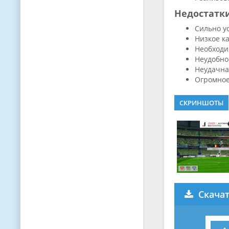
Недостатк
Сильно у
Низкое к
Необходи
Неудобно
Неудачна
Огромное
СКРИНШОТЫ
Скачат