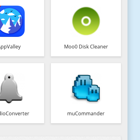
AppValley
Moo0 Disk Cleaner
ioConverter
muCommander