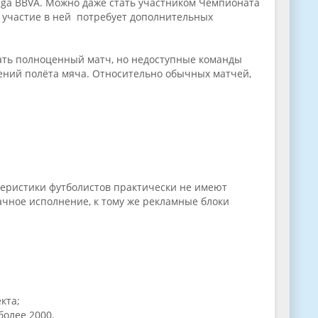
и Liga BBVA. Можно даже стать участником Чемпионата
о участие в ней потребует дополнительных
ать полноценный матч, но недоступные команды
влений полёта мяча. Относительно обычных матчей,
ктеристики футболистов практически не имеют
дачное исполнение, к тому же рекламные блоки
екта;
более 2000.