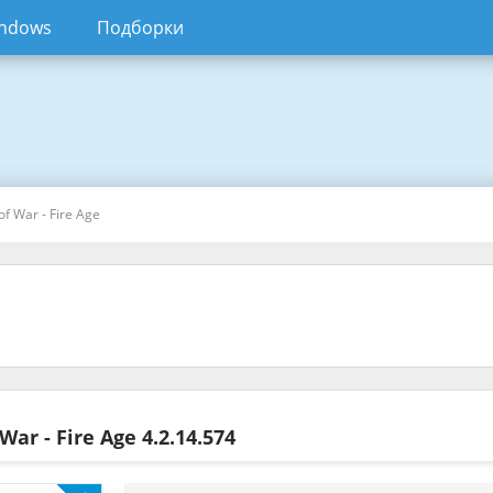
ndows
Подборки
f War - Fire Age
War - Fire Age
4.2.14.574