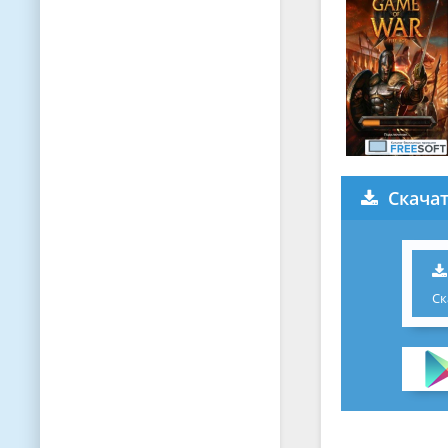
Скачат
Ск