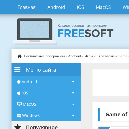
Главная
Android
iOS
MacOS
Wi
Бесплатные программы
»
Android
»
Игры
»
Стратегии
» Game o
Меню сайта
Android
iOS
MacOS
Game of 
Windows
Популярное