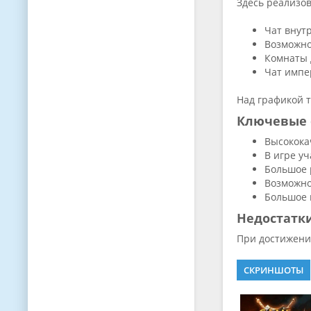
Здесь реализо
Чат внут
Возможно
Комнаты 
Чат импе
Над графикой 
Ключевые 
Высокока
В игре уч
Большое 
Возможно
Большое 
Недостатк
При достижении
СКРИНШОТЫ