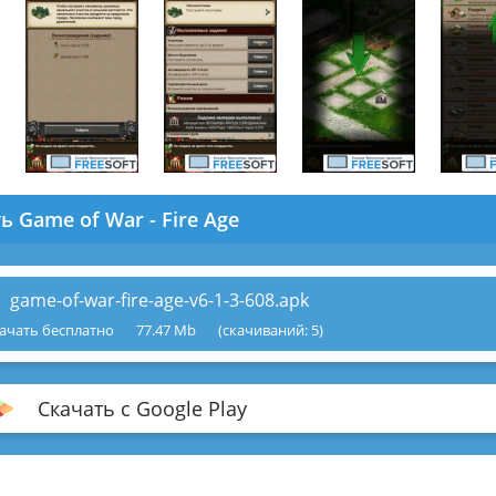
ь Game of War - Fire Age
game-of-war-fire-age-v6-1-3-608.apk
ачать бесплатно
77.47 Mb
(cкачиваний: 5)
Скачать с Google Play