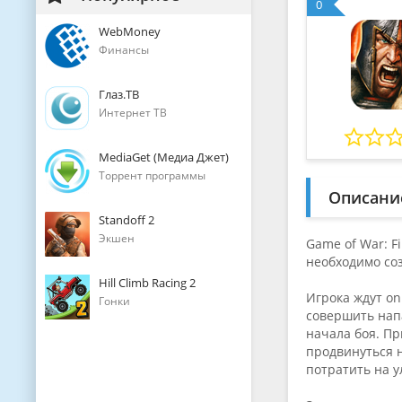
0
WebMoney
Финансы
Глаз.ТВ
Интернет ТВ
MediaGet (Медиа Джет)
Торрент программы
Описани
Standoff 2
Экшен
Game of War: F
необходимо соз
Hill Climb Racing 2
Игрока ждут on
Гонки
совершить нап
начала боя. Пр
продвинуться 
потратить на 