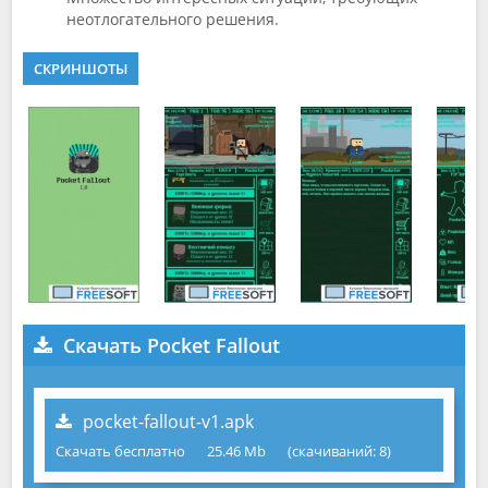
неотлогательного решения.
СКРИНШОТЫ
Скачать Pocket Fallout
pocket-fallout-v1.apk
Скачать бесплатно
25.46 Mb
(cкачиваний: 8)