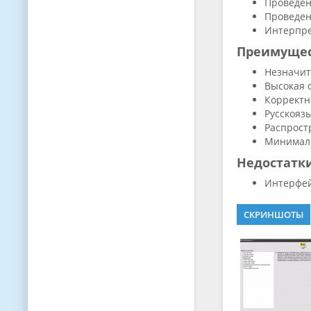
Проведен
Проведен
Интерпре
Преимуще
Незначит
Высокая 
Корректн
Русскояз
Распрост
Минималь
Недостатк
Интерфей
СКРИНШОТЫ