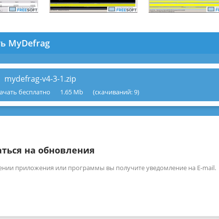
ть MyDefrag
mydefrag-v4-3-1.zip
ачать бесплатно
1.65 Mb
(cкачиваний: 9)
ться на обновления
ении приложения или программы вы получите уведомление на E-mail.