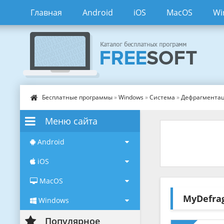
Главная
Android
iOS
MacOS
Wi
Бесплатные программы
»
Windows
»
Система
»
Дефрагмента
Меню сайта
Android
iOS
MacOS
MyDefra
Windows
Популярное