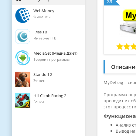
2.5
WebMoney
Финансы
Глаз.ТВ
Интернет ТВ
MediaGet (Медиа Джет)
Торрент программы
Описани
Standoff 2
Экшен
MyDefrag – се
Программа опр
Hill Climb Racing 2
проводит их о
Гонки
этот процесс 
Функциона
Анализ с
Вывод на