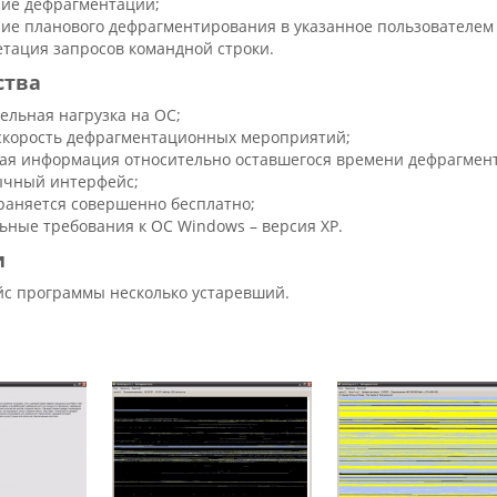
ие дефрагментации;
ие планового дефрагментирования в указанное пользователем
тация запросов командной строки.
ства
ельная нагрузка на ОС;
скорость дефрагментационных мероприятий;
ая информация относительно оставшегося времени дефрагмен
ычный интерфейс;
раняется совершенно бесплатно;
ные требования к ОС Windows – версия XP.
и
с программы несколько устаревший.