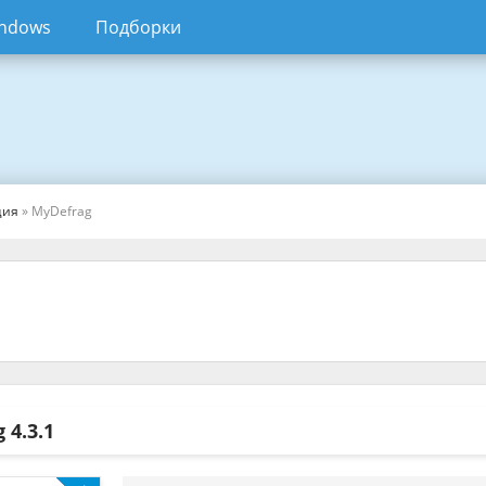
ndows
Подборки
ция
» MyDefrag
g
4.3.1