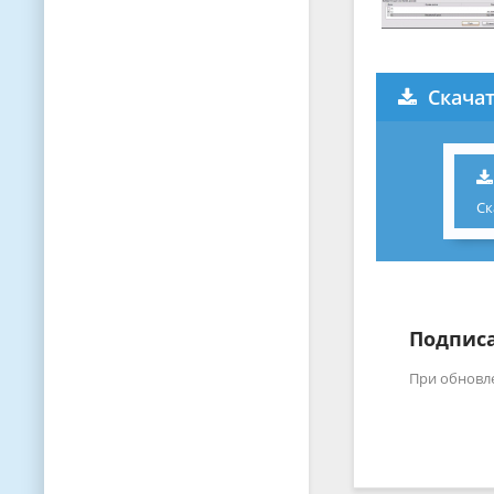
Скача
Ск
Подписа
При обновл