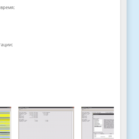
 время;
тации;