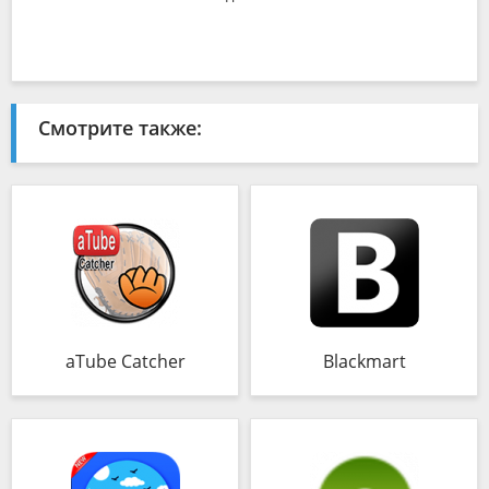
Смотрите также:
aTube Catcher
Blackmart