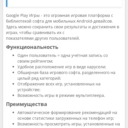
Google Play Игры - это огромная игровая платформа с
библиотекой софта для мобильных Android-девайсов.
Здесь можно сохранить свои результаты и достижения в
играх, чтобы сравнивать их с
показателями других пользователей.
Функциональность
Один пользователь = одна учётная запись со
своим рейтингом;
Удобное расположение игр в виде карусели;
Обширная база игрового софта, разделенного на
целый ряд категорий;
Отображение всех игр, установленных на
устройстве;
Возможность игры в режиме мультиплеера.
Преимущества
Автоматическое формирование рекомендаций на
основе статистики загруженных на телефон игр;
Возможность просмотреть игры, установленные на